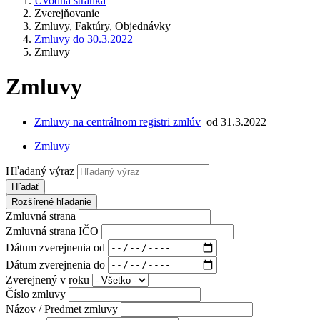
Úvodná stránka
Zverejňovanie
Zmluvy, Faktúry, Objednávky
Zmluvy do 30.3.2022
Zmluvy
Zmluvy
Zmluvy na centrálnom registri zmlúv
od 31.3.2022
Zmluvy
Hľadaný výraz
Hľadať
Rozšírené hľadanie
Zmluvná strana
Zmluvná strana IČO
Dátum zverejnenia od
Dátum zverejnenia do
Zverejnený v roku
Číslo zmluvy
Názov / Predmet zmluvy