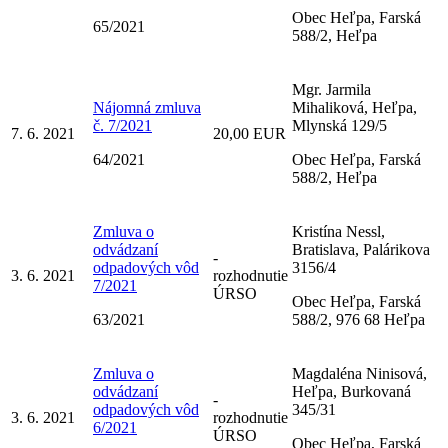
Obec Heľpa, Farská
65/2021
588/2, Heľpa
Mgr. Jarmila
Nájomná zmluva
Mihaliková, Heľpa,
č. 7/2021
Mlynská 129/5
7. 6. 2021
20,00 EUR
64/2021
Obec Heľpa, Farská
588/2, Heľpa
Zmluva o
Kristína Nessl,
odvádzaní
Bratislava, Palárikova
-
odpadových vôd
3156/4
3. 6. 2021
rozhodnutie
7/2021
ÚRSO
Obec Heľpa, Farská
63/2021
588/2, 976 68 Heľpa
Zmluva o
Magdaléna Ninisová,
odvádzaní
Heľpa, Burkovaná
-
odpadových vôd
345/31
3. 6. 2021
rozhodnutie
6/2021
ÚRSO
Obec Heľpa, Farská