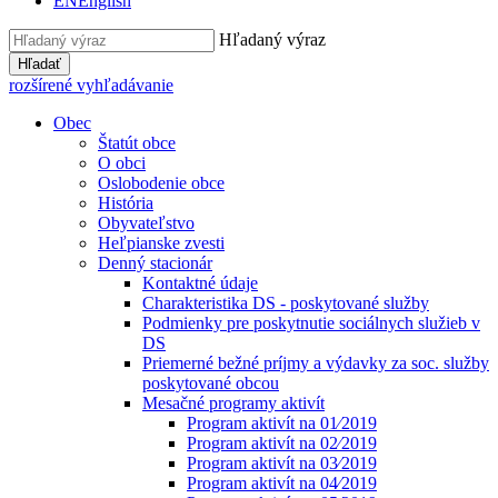
EN
English
Hľadaný výraz
Hľadať
rozšírené vyhľadávanie
Obec
Štatút obce
O obci
Oslobodenie obce
História
Obyvateľstvo
Heľpianske zvesti
Denný stacionár
Kontaktné údaje
Charakteristika DS - poskytované služby
Podmienky pre poskytnutie sociálnych služieb v
DS
Priemerné bežné príjmy a výdavky za soc. služby
poskytované obcou
Mesačné programy aktivít
Program aktivít na 01⁄2019
Program aktivít na 02⁄2019
Program aktivít na 03⁄2019
Program aktivít na 04⁄2019