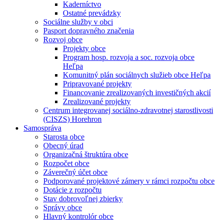
Kaderníctvo
Ostatné prevádzky
Sociálne služby v obci
Pasport dopravného značenia
Rozvoj obce
Projekty obce
Program hosp. rozvoja a soc. rozvoja obce
Heľpa
Komunitný plán sociálnych služieb obce Heľpa
Pripravované projekty
Financovanie zrealizovaných investičných akcií
Zrealizované projekty
Centrum integrovanej sociálno-zdravotnej starostlivosti
(CISZS) Horehron
Samospráva
Starosta obce
Obecný úrad
Organizačná štruktúra obce
Rozpočet obce
Záverečný účet obce
Podporované projektové zámery v rámci rozpočtu obce
Dotácie z rozpočtu
Stav dobrovoľnej zbierky
Správy obce
Hlavný kontrolór obce