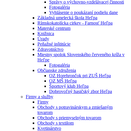
Správy o výchovno-vzdelávacej činnosti
Fotogaléria
Vyhlásenie o poukázaní podielu dane
Základná umelecká škola Heľpa
Rímskokatolícka cirkev - Farnosť Heľpa
Materské centrum
Knižnica
Úrady
Peňažné inštitúcie
Zdravotníctvo
Miestny spolok Slovenského červeného kríža v
Heľpe
Fotogaléria
Občianske združenia
OZ Horehrončok pri ZUŠ Heľpa
OZ MŠ Heľpa
Športový klub Heľpa
Dobrovoľný hasičský zbor Heľpa
Firmy a služby
Firmy
Obchody s potravinárskym a zmiešaným
tovarom
Obchody s priemyselným tovarom
Obchody s textilom
Kvetinárstvo