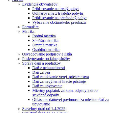
Evidencia obyvateľov
Prihlasovanie na trvalý pobyt
Odhlasovanie z trvalého pobytu
Prihlasovanie na prechodný pobyt
Vybavenie občianskeho preukazu
Formuláre
Matrika
Rodná matrika
Sobášna matrika
Úmrtná matrika
Osobitná matrika
Osvedčovanie podpisov a listín
Poskytovanie sociálnej služby
Správa daní a poplatkov
Daň z nehnuteľnosti
Daň za psa
Daň za užívanie verej. priestranstva
Daň za nevýherné hracie prístroje
Daň za ubytovanie
Miestny poplatok za kom. odpady a drob.
stavebné odpady
Ohlásenie daňovej povinnosti za miestnu daň za
ubytovanie
Stavebný úrad od 1.4.2025