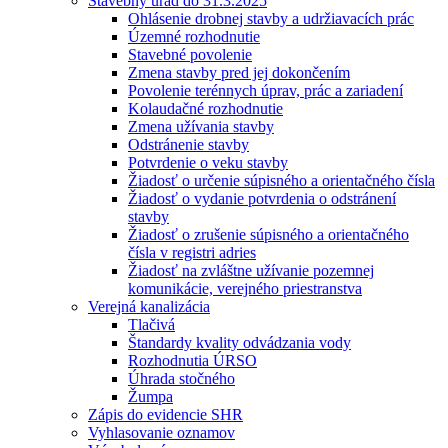
Stavebný úrad do 31.3.2025
Ohlásenie drobnej stavby a udržiavacích prác
Územné rozhodnutie
Stavebné povolenie
Zmena stavby pred jej dokončením
Povolenie terénnych úprav, prác a zariadení
Kolaudačné rozhodnutie
Zmena užívania stavby
Odstránenie stavby
Potvrdenie o veku stavby
Žiadosť o určenie súpisného a orientačného čísla
Žiadosť o vydanie potvrdenia o odstránení
stavby
Žiadosť o zrušenie súpisného a orientačného
čísla v registri adries
Žiadosť na zvláštne užívanie pozemnej
komunikácie, verejného priestranstva
Verejná kanalizácia
Tlačivá
Štandardy kvality odvádzania vody
Rozhodnutia ÚRSO
Úhrada stočného
Žumpa
Zápis do evidencie SHR
Vyhlasovanie oznamov