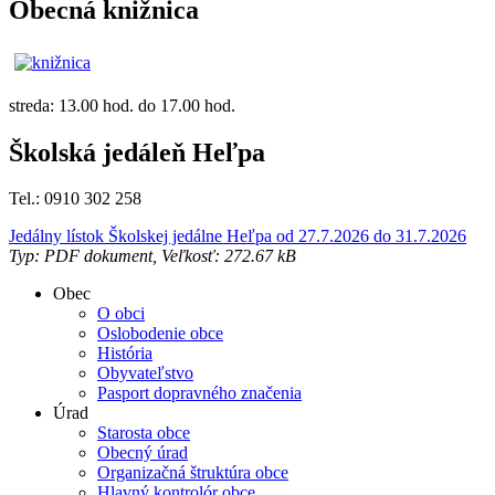
Obecná knižnica
streda: 13.00 hod. do 17.00 hod.
Školská jedáleň Heľpa
Tel.: 0910 302 258
Jedálny lístok Školskej jedálne Heľpa od 27.7.2026 do 31.7.2026
Typ: PDF dokument, Veľkosť: 272.67 kB
Obec
O obci
Oslobodenie obce
História
Obyvateľstvo
Pasport dopravného značenia
Úrad
Starosta obce
Obecný úrad
Organizačná štruktúra obce
Hlavný kontrolór obce