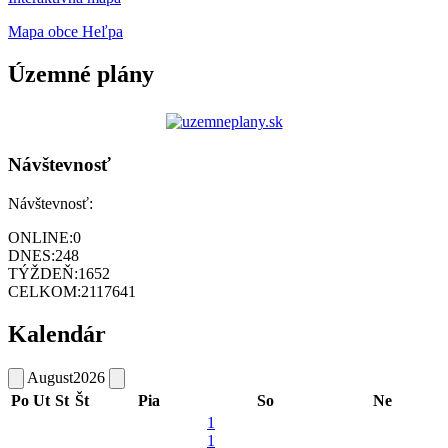
Mapa obce Heľpa
Územné plány
Návštevnosť
Návštevnosť:
ONLINE:
0
DNES:
248
TÝŽDEŇ:
1652
CELKOM:
2117641
Kalendár
August
2026
Po
Ut
St
Št
Pia
So
Ne
1
1