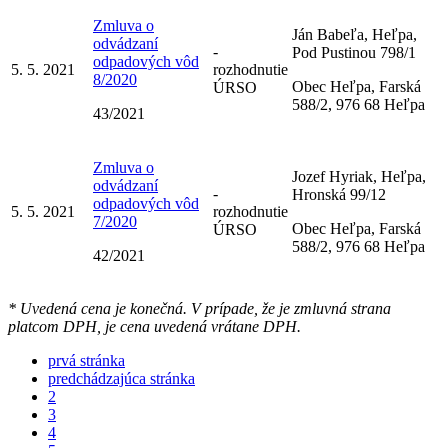
Zmluva o
Ján Babeľa, Heľpa,
odvádzaní
-
Pod Pustinou 798/1
odpadových vôd
5. 5. 2021
rozhodnutie
8/2020
Obec Heľpa, Farská
ÚRSO
588/2, 976 68 Heľpa
43/2021
Zmluva o
Jozef Hyriak, Heľpa,
odvádzaní
-
Hronská 99/12
odpadových vôd
5. 5. 2021
rozhodnutie
7/2020
Obec Heľpa, Farská
ÚRSO
588/2, 976 68 Heľpa
42/2021
* Uvedená cena je konečná. V prípade, že je zmluvná strana
platcom DPH, je cena uvedená vrátane DPH.
prvá stránka
predchádzajúca stránka
2
3
4