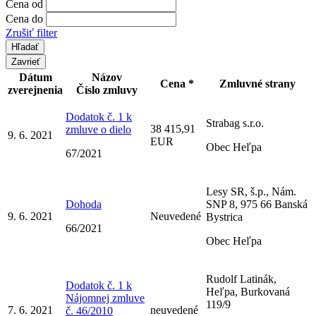
Cena od
Cena do
Zrušiť filter
Zavrieť
Dátum
Názov
Cena *
Zmluvné strany
zverejnenia
Číslo zmluvy
Dodatok č. 1 k
Strabag s.r.o.
38 415,91
zmluve o dielo
9. 6. 2021
EUR
Obec Heľpa
67/2021
Lesy SR, š.p., Nám.
Dohoda
SNP 8, 975 66 Banská
9. 6. 2021
Neuvedené
Bystrica
66/2021
Obec Heľpa
Rudolf Latinák,
Dodatok č. 1 k
Heľpa, Burkovaná
Nájomnej zmluve
119/9
7. 6. 2021
neuvedené
č. 46/2010