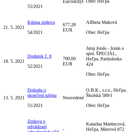
Obec Heľpa
Eur/odchyt
55/2021
Kúpna zmluva
Alžbeta Maková
677,28
21. 5. 2021
EUR
54/2021
Obec Heľpa
Juraj Jonás - Jonás a
spol. ŠPECIÁL,
Dodatok č. 8
700,00
Heľpa, Partizánska
18. 5. 2021
EUR
424
52/2021
Obec Heľpa
Dohoda o
O.B.K., s.r.o., Heľpa,
skončení nájmu
Školská 589/1
13. 5. 2021
Neuvedené
51/2021
Obec Heľpa
Zmluva o
Katarína Martincová,
odvádzaní
-
Heľpa, Mierová 872
odpadových vôd