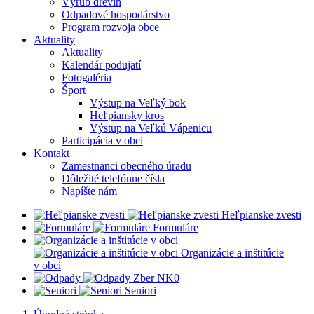
Výrub drevín
Odpadové hospodárstvo
Program rozvoja obce
Aktuality
Aktuality
Kalendár podujatí
Fotogaléria
Šport
Výstup na Veľký bok
Heľpiansky kros
Výstup na Veľkú Vápenicu
Participácia v obci
Kontakt
Zamestnanci obecného úradu
Dôležité telefónne čísla
Napíšte nám
Heľpianske zvesti
Formuláre
Organizácie a inštitúcie
v obci
Z
ber NK0
Seniori