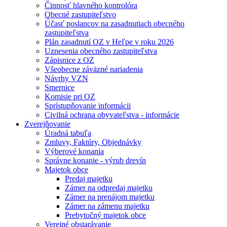
Činnosť hlavného kontrolóra
Obecné zastupiteľstvo
Účasť poslancov na zasadnutiach obecného
zastupiteľstva
Plán zasadnutí OZ v Heľpe v roku 2026
Uznesenia obecného zastupiteľstva
Zápisnice z OZ
Všeobecne záväzné nariadenia
Návrhy VZN
Smernice
Komisie pri OZ
Sprístupňovanie informácii
Civilná ochrana obyvateľstva - informácie
Zverejňovanie
Úradná tabuľa
Zmluvy, Faktúry, Objednávky
Výberové konania
Správne konanie - výrub drevín
Majetok obce
Predaj majetku
Zámer na odpredaj majetku
Zámer na prenájom majetku
Zámer na zámenu majetku
Prebytočný majetok obce
Verejné obstarávanie