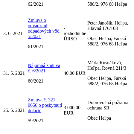
62/2021
588/2, 976 68 Heľpa
Zmluva o
Peter Jánošík, Heľpa,
odvádzaní
-
Hlavná 176/103
odpadových vôd
3. 6. 2021
rozhodnutie
5/2021
Obec Heľpa, Farská
ÚRSO
588/2, 976 68 Heľpa
61/2021
Mária Rusnáková,
Nájomná zmluva
Heľpa, Rovná 211/3
č. 6/2021
31. 5. 2021
40,00 EUR
Obec Heľpa, Farská
60/2021
588/2, 976 68 Heľpa
Zmluva č. 321
Dobrovoľná požiarna
0656 o poskytnutí
3 000,00
ochrana SR
25. 5. 2021
dotácie
EUR
Obec Heľpa
59/2021