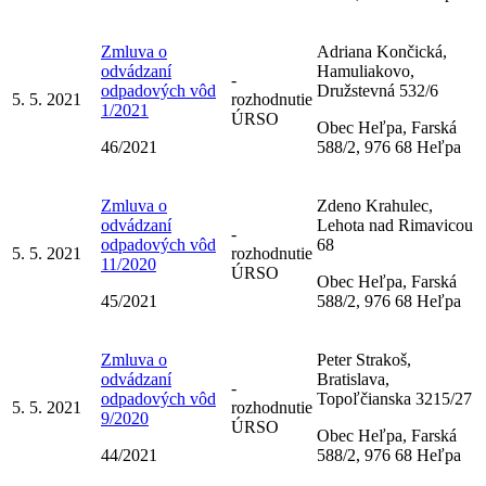
Zmluva o
Adriana Končická,
odvádzaní
Hamuliakovo,
-
odpadových vôd
Družstevná 532/6
5. 5. 2021
rozhodnutie
1/2021
ÚRSO
Obec Heľpa, Farská
46/2021
588/2, 976 68 Heľpa
Zmluva o
Zdeno Krahulec,
odvádzaní
Lehota nad Rimavicou
-
odpadových vôd
68
5. 5. 2021
rozhodnutie
11/2020
ÚRSO
Obec Heľpa, Farská
45/2021
588/2, 976 68 Heľpa
Zmluva o
Peter Strakoš,
odvádzaní
Bratislava,
-
odpadových vôd
Topoľčianska 3215/27
5. 5. 2021
rozhodnutie
9/2020
ÚRSO
Obec Heľpa, Farská
44/2021
588/2, 976 68 Heľpa