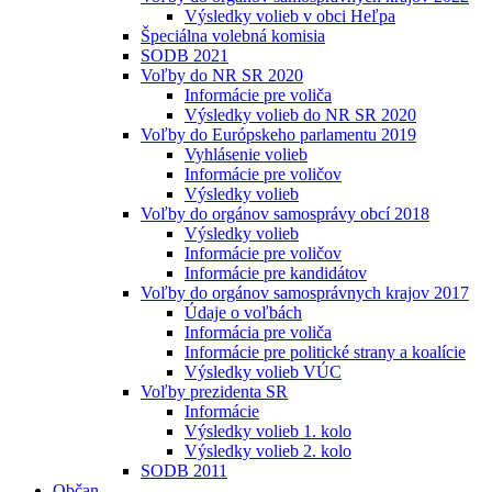
Výsledky volieb v obci Heľpa
Špeciálna volebná komisia
SODB 2021
Voľby do NR SR 2020
Informácie pre voliča
Výsledky volieb do NR SR 2020
Voľby do Európskeho parlamentu 2019
Vyhlásenie volieb
Informácie pre voličov
Výsledky volieb
Voľby do orgánov samosprávy obcí 2018
Výsledky volieb
Informácie pre voličov
Informácie pre kandidátov
Voľby do orgánov samosprávnych krajov 2017
Údaje o voľbách
Informácia pre voliča
Informácie pre politické strany a koalície
Výsledky volieb VÚC
Voľby prezidenta SR
Informácie
Výsledky volieb 1. kolo
Výsledky volieb 2. kolo
SODB 2011
Občan