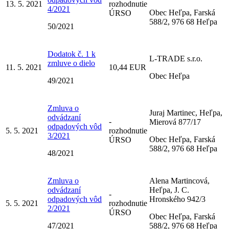
13. 5. 2021
rozhodnutie
4/2021
Obec Heľpa, Farská
ÚRSO
588/2, 976 68 Heľpa
50/2021
Dodatok č. 1 k
L-TRADE s.r.o.
zmluve o dielo
11. 5. 2021
10,44 EUR
Obec Heľpa
49/2021
Zmluva o
Juraj Martinec, Heľpa,
odvádzaní
-
Mierová 877/17
odpadových vôd
5. 5. 2021
rozhodnutie
3/2021
Obec Heľpa, Farská
ÚRSO
588/2, 976 68 Heľpa
48/2021
Zmluva o
Alena Martincová,
odvádzaní
Heľpa, J. C.
-
odpadových vôd
Hronského 942/3
5. 5. 2021
rozhodnutie
2/2021
ÚRSO
Obec Heľpa, Farská
47/2021
588/2, 976 68 Heľpa