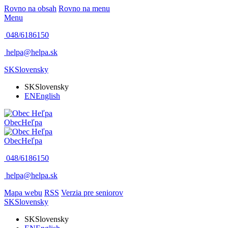
Rovno na obsah
Rovno na menu
Menu
048/6186150
helpa@helpa.sk
SK
Slovensky
SK
Slovensky
EN
English
Obec
Heľpa
Obec
Heľpa
048/6186150
helpa@helpa.sk
Mapa webu
RSS
Verzia pre seniorov
SK
Slovensky
SK
Slovensky