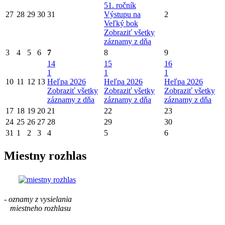
51. ročník
27
28
29
30
31
Výstupu na
2
Veľký bok
Zobraziť všetky
záznamy z dňa
3
4
5
6
7
8
9
14
15
16
1
1
1
10
11
12
13
Heľpa 2026
Heľpa 2026
Heľpa 2026
Zobraziť všetky
Zobraziť všetky
Zobraziť všetky
záznamy z dňa
záznamy z dňa
záznamy z dňa
17
18
19
20
21
22
23
24
25
26
27
28
29
30
31
1
2
3
4
5
6
Miestny rozhlas
- oznamy z vysielania
miestneho rozhlasu