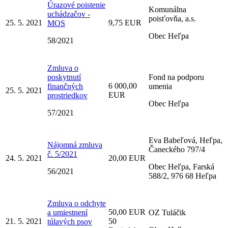
Úrazové poistenie
Komunálna
uchádzačov -
poisťovňa, a.s.
25. 5. 2021
9,75 EUR
MOS
Obec Heľpa
58/2021
Zmluva o
poskytnutí
Fond na podporu
6 000,00
finančných
umenia
25. 5. 2021
EUR
prostriedkov
Obec Heľpa
57/2021
Eva Babeľová, Heľpa,
Nájomná zmluva
Čaneckého 797/4
č. 5/2021
24. 5. 2021
20,00 EUR
Obec Heľpa, Farská
56/2021
588/2, 976 68 Heľpa
Zmluva o odchyte
50,00 EUR
a umiestnení
OZ Tuláčik
21. 5. 2021
50
túlavých psov