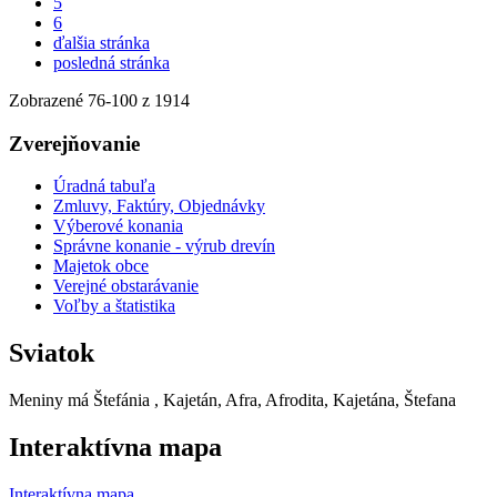
5
6
ďalšia stránka
posledná stránka
Zobrazené
76
-
100
z 1914
Zverejňovanie
Úradná tabuľa
Zmluvy, Faktúry, Objednávky
Výberové konania
Správne konanie - výrub drevín
Majetok obce
Verejné obstarávanie
Voľby a štatistika
Sviatok
Meniny má
Štefánia
, Kajetán, Afra, Afrodita, Kajetána, Štefana
Interaktívna mapa
Interaktívna mapa