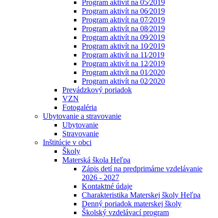
Program aktivít na 05⁄2019
Program aktivít na 06⁄2019
Program aktivít na 07⁄2019
Program aktivít na 08⁄2019
Program aktivít na 09⁄2019
Program aktivít na 10⁄2019
Program aktivít na 11⁄2019
Program aktivít na 12⁄2019
Program aktivít na 01⁄2020
Program aktivít na 02⁄2020
Prevádzkový poriadok
VZN
Fotogaléria
Ubytovanie a stravovanie
Ubytovanie
Stravovanie
Inštitúcie v obci
Školy
Materská škola Heľpa
Zápis detí na predprimárne vzdelávanie
2026 - 2027
Kontaktné údaje
Charakteristika Materskej školy Heľpa
Denný poriadok materskej školy
Školský vzdelávací program