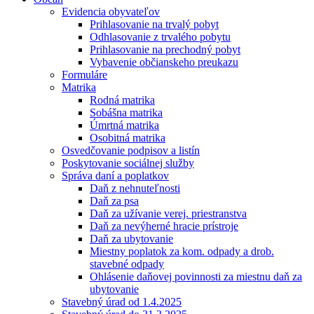
Evidencia obyvateľov
Prihlasovanie na trvalý pobyt
Odhlasovanie z trvalého pobytu
Prihlasovanie na prechodný pobyt
Vybavenie občianskeho preukazu
Formuláre
Matrika
Rodná matrika
Sobášna matrika
Úmrtná matrika
Osobitná matrika
Osvedčovanie podpisov a listín
Poskytovanie sociálnej služby
Správa daní a poplatkov
Daň z nehnuteľnosti
Daň za psa
Daň za užívanie verej. priestranstva
Daň za nevýherné hracie prístroje
Daň za ubytovanie
Miestny poplatok za kom. odpady a drob.
stavebné odpady
Ohlásenie daňovej povinnosti za miestnu daň za
ubytovanie
Stavebný úrad od 1.4.2025