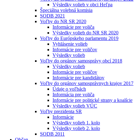
Výsledky volieb v obci Heľpa
Špeciálna volebná komisia
SODB 2021
Voľby do NR SR 2020
Informácie pre voliča
Výsledky volieb do NR SR 2020
Voľby do Európskeho parlamentu 2019
Vyhlásenie volieb
Informácie pre voličov
Výsledky volieb
Voľby do orgánov samosprávy obcí 2018
Výsledky volieb
Informácie pre voličov
Informácie pre kandidátov
Voľby do orgánov samosprávnych krajov 2017
Údaje o voľbách
Informácia pre voliča
Informácie pre politické strany a koalície
Výsledky volieb VÚC
Voľby prezidenta SR
Informácie
Výsledky volieb 1. kolo
Výsledky volieb 2. kolo
SODB 2011
Občan