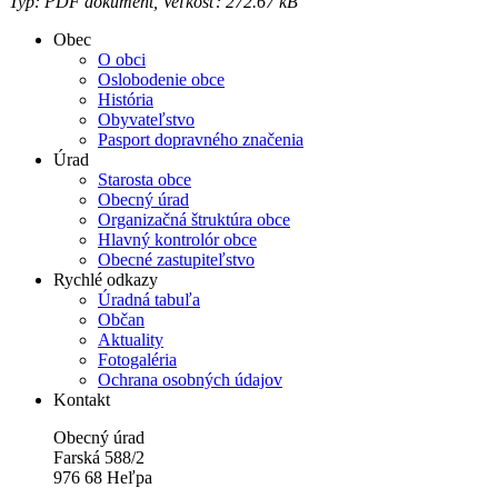
Typ: PDF dokument, Veľkosť: 272.67 kB
Obec
O obci
Oslobodenie obce
História
Obyvateľstvo
Pasport dopravného značenia
Úrad
Starosta obce
Obecný úrad
Organizačná štruktúra obce
Hlavný kontrolór obce
Obecné zastupiteľstvo
Rychlé odkazy
Úradná tabuľa
Občan
Aktuality
Fotogaléria
Ochrana osobných údajov
Kontakt
Obecný úrad
Farská 588/2
976 68 Heľpa