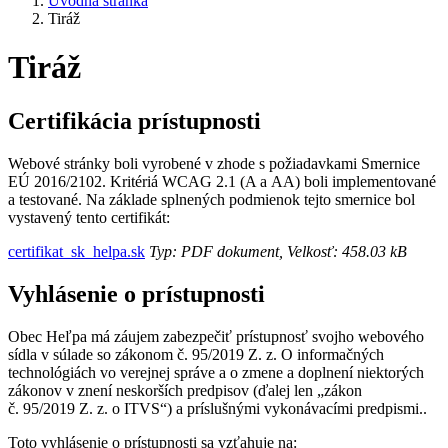
Úvodná stránka
Tiráž
Tiráž
Certifikácia prístupnosti
Webové stránky boli vyrobené v zhode s požiadavkami Smernice
EÚ 2016/2102. Kritériá WCAG 2.1 (A a AA) boli implementované
a testované. Na základe splnených podmienok tejto smernice bol
vystavený tento certifikát:
certifikat_sk_helpa.sk
Typ: PDF dokument, Velkosť: 458.03 kB
Vyhlásenie o prístupnosti
Obec Heľpa má záujem zabezpečiť prístupnosť svojho webového
sídla v súlade so zákonom č. 95/2019 Z. z. O informačných
technológiách vo verejnej správe a o zmene a doplnení niektorých
zákonov v znení neskorších predpisov (ďalej len „zákon
č. 95/2019 Z. z. o ITVS“) a príslušnými vykonávacími predpismi..
Toto vyhlásenie o prístupnosti sa vzťahuje na: