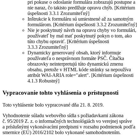
pri pokuse o odoslanie formulára zobrazujú postupne a
nie naraz, čo takisto predlžuje opravu chýb. [Kritérium
úspešnosti 3.3.1 Zrozumiteľný]
Inštrukcie k formuláru sú umiestnené až za samotným
formulárom. [Kritérium úspešnosti 3.3.2 Zrozumiteľný]
Nie je poskytnutý návrh na opravu chyby vo formulári,
používateľ by mal mať poskytnutý pokyn o tom, ako
túto chybu opraviť. [Kritérium úspešnosti
3.3.3 Zrozumiteľný]
Dynamicky generovaný obsah, ktorý informuje
používateľa o nesprávnom formáte PSČ. Čítačka
obrazovky neinterpretujú túto dynamickú zmenu
obsahu, pretože v HTML kóde stránky sa nepoužíva
atribút WAI-ARIA role="alert". [Kritérium úspešnosti
4.1.3 Robustný]
Vypracovanie tohto vyhlásenia o prístupnosti
Toto vyhlásenie bolo vypracované dňa 21. 8. 2019.
Vyhodnotenie súladu webového sídla s požiadavkami zákona
č. 95/2019 Z. z. o informačných technológiách vo verejnej správe
a príslušnými vykonávacími predpismi v rozsahu podmienok podľa
smernice (EÚ) 2016/2102 bolo vykonané samohodnotením.