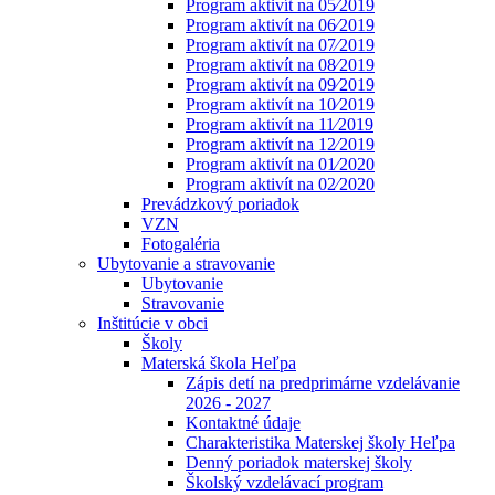
Program aktivít na 05⁄2019
Program aktivít na 06⁄2019
Program aktivít na 07⁄2019
Program aktivít na 08⁄2019
Program aktivít na 09⁄2019
Program aktivít na 10⁄2019
Program aktivít na 11⁄2019
Program aktivít na 12⁄2019
Program aktivít na 01⁄2020
Program aktivít na 02⁄2020
Prevádzkový poriadok
VZN
Fotogaléria
Ubytovanie a stravovanie
Ubytovanie
Stravovanie
Inštitúcie v obci
Školy
Materská škola Heľpa
Zápis detí na predprimárne vzdelávanie
2026 - 2027
Kontaktné údaje
Charakteristika Materskej školy Heľpa
Denný poriadok materskej školy
Školský vzdelávací program