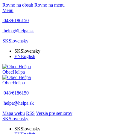
Rovno na obsah
Rovno na menu
Menu
048/6186150
helpa@helpa.sk
SK
Slovensky
SK
Slovensky
EN
English
Obec
Heľpa
Obec
Heľpa
048/6186150
helpa@helpa.sk
Mapa webu
RSS
Verzia pre seniorov
SK
Slovensky
SK
Slovensky