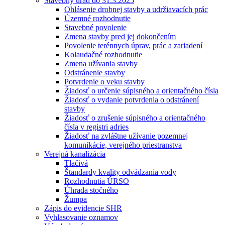
Stavebný úrad do 31.3.2025
Ohlásenie drobnej stavby a udržiavacích prác
Územné rozhodnutie
Stavebné povolenie
Zmena stavby pred jej dokončením
Povolenie terénnych úprav, prác a zariadení
Kolaudačné rozhodnutie
Zmena užívania stavby
Odstránenie stavby
Potvrdenie o veku stavby
Žiadosť o určenie súpisného a orientačného čísla
Žiadosť o vydanie potvrdenia o odstránení
stavby
Žiadosť o zrušenie súpisného a orientačného
čísla v registri adries
Žiadosť na zvláštne užívanie pozemnej
komunikácie, verejného priestranstva
Verejná kanalizácia
Tlačivá
Štandardy kvality odvádzania vody
Rozhodnutia ÚRSO
Úhrada stočného
Žumpa
Zápis do evidencie SHR
Vyhlasovanie oznamov