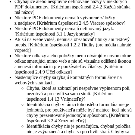
Chýbajúce alebo nesprávne definované názvy v niektorých
PDF dokumentov. [Kritérium úspešnosti 2.4.2 Každá stránka
má názov]
Niektoré PDF dokumenty nemajú vytvorené záložky
z nadpisov. [Kritérium úspešnosti 2.4.5 Viacero spôsobov]
Niektoré PDF dokumenty nemajú definovaný jazyk.
[Kritérium úspešnosti 3.1.1 Jazyk stránky]
Ak sú na webe videá, nemusia obsahovať titulky ani textový
prepis. [Kritérium úspešnosti 1.2.2 Titulky (pre média nahraté
vopred)]
Niektoré odkazy alebo položky menu otvárajú v novom okne
odkaz smerujúci mimo web a nie sú vizuálne odlíšené ikonou
a nenesú informáciu pre používateľov čítačky. [Kritérium
úspešnosti 2.4.9 Účel odkazu]
Nasledujúce chyby sa týkajú kontaktných formulárov na
webových stránkach.
Chyba, ktorá sa zobrazí pri nesprávne vyplnenom poli,
nezotrvá a po chvíli sa sama stratí. [Kritérium
úspešnosti 1.4.13 Vnímateľný]
Identifikácia chýb v rámci toho istého formulára nie je
jednotná, pre používateľa môže byť mätúce, keď nie sú
chyby prezentované jednotným spôsobom. [Kritérium
úspešnosti 3.2.4 Zrozumiteľný]
Identifikácia chyby nie je postačujúca, chybná položka
nie je zvýraznená a chyba sa po chvíli stratí. Chyby sa