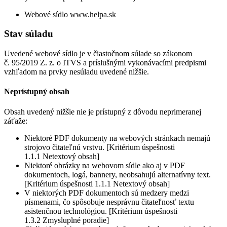
Webové sídlo www.helpa.sk
Stav súladu
Uvedené webové sídlo je v čiastočnom súlade so zákonom
č. 95/2019 Z. z. o ITVS a príslušnými vykonávacími predpismi
vzhľadom na prvky nesúladu uvedené nižšie.
Neprístupný obsah
Obsah uvedený nižšie nie je prístupný z dôvodu neprimeranej
záťaže:
Niektoré PDF dokumenty na webových stránkach nemajú
strojovo čitateľnú vrstvu. [Kritérium úspešnosti
1.1.1 Netextový obsah]
Niektoré obrázky na webovom sídle ako aj v PDF
dokumentoch, logá, bannery, neobsahujú alternatívny text.
[Kritérium úspešnosti 1.1.1 Netextový obsah]
V niektorých PDF dokumentoch sú medzery medzi
písmenami, čo spôsobuje nesprávnu čitateľnosť textu
asistenčnou technológiou. [Kritérium úspešnosti
1.3.2 Zmysluplné poradie]