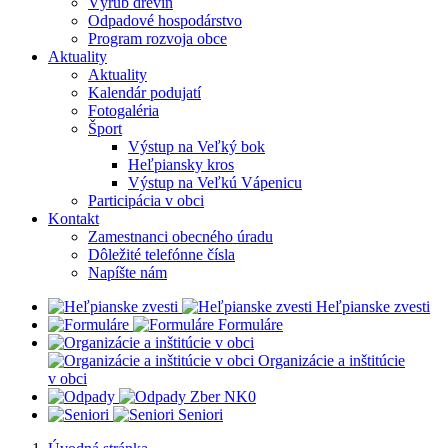
Výrub drevín
Odpadové hospodárstvo
Program rozvoja obce
Aktuality
Aktuality
Kalendár podujatí
Fotogaléria
Šport
Výstup na Veľký bok
Heľpiansky kros
Výstup na Veľkú Vápenicu
Participácia v obci
Kontakt
Zamestnanci obecného úradu
Dôležité telefónne čísla
Napíšte nám
Heľpianske zvesti
Formuláre
Organizácie a inštitúcie
v obci
Z
ber NK0
Seniori