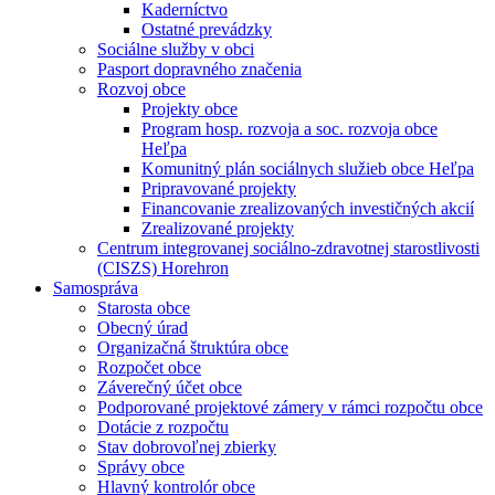
Kaderníctvo
Ostatné prevádzky
Sociálne služby v obci
Pasport dopravného značenia
Rozvoj obce
Projekty obce
Program hosp. rozvoja a soc. rozvoja obce
Heľpa
Komunitný plán sociálnych služieb obce Heľpa
Pripravované projekty
Financovanie zrealizovaných investičných akcií
Zrealizované projekty
Centrum integrovanej sociálno-zdravotnej starostlivosti
(CISZS) Horehron
Samospráva
Starosta obce
Obecný úrad
Organizačná štruktúra obce
Rozpočet obce
Záverečný účet obce
Podporované projektové zámery v rámci rozpočtu obce
Dotácie z rozpočtu
Stav dobrovoľnej zbierky
Správy obce
Hlavný kontrolór obce