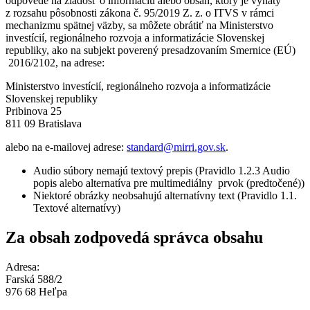
odpovede na žiadosť o informáciu alebo obsah, ktorý je vyňatý
z rozsahu pôsobnosti zákona č. 95/2019 Z. z. o ITVS v rámci
mechanizmu spätnej väzby, sa môžete obrátiť na Ministerstvo
investícií, regionálneho rozvoja a informatizácie Slovenskej
republiky, ako na subjekt poverený presadzovaním Smernice (EÚ)
2016/2102, na adrese:
Ministerstvo investícií, regionálneho rozvoja a informatizácie
Slovenskej republiky
Pribinova 25
811 09 Bratislava
alebo na e-mailovej adrese:
standard@mirri.gov.sk
.
Audio súbory nemajú textový prepis (Pravidlo 1.2.3 Audio
popis alebo alternatíva pre multimediálny prvok (predtočené))
Niektoré obrázky neobsahujú alternatívny text (Pravidlo 1.1.
Textové alternatívy)
Za obsah zodpovedá správca obsahu
Adresa:
Farská 588/2
976 68 Heľpa