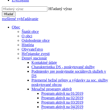
EN
English
Hľadaný výraz
Hľadať
rozšírené vyhľadávanie
Obec
Štatút obce
O obci
Oslobodenie obce
História
Obyvateľstvo
Heľpianske zvesti
Denný stacionár
Kontaktné údaje
Charakteristika DS - poskytované služby
Podmienky pre poskytnutie sociálnych služieb v
DS
Priemerné bežné príjmy a výdavky za soc. služby
poskytované obcou
Mesačné programy aktivít
Program aktivít na 01⁄2019
Program aktivít na 02⁄2019
Program aktivít na 03⁄2019
Program aktivít na 04⁄2019