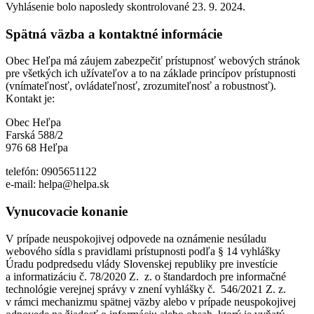
Vyhlásenie bolo naposledy skontrolované 23. 9. 2024.
Spätná väzba a kontaktné informácie
Obec Heľpa má záujem zabezpečiť prístupnosť webových stránok
pre všetkých ich užívateľov a to na základe princípov prístupnosti
(vnímateľnosť, ovládateľnosť, zrozumiteľnosť a robustnosť).
Kontakt je:
Obec Heľpa
Farská 588/2
976 68 Heľpa
telefón: 0905651122
e-mail: helpa@helpa.sk
Vynucovacie konanie
V prípade neuspokojivej odpovede na oznámenie nesúladu
webového sídla s pravidlami prístupnosti podľa § 14 vyhlášky
Úradu podpredsedu vlády Slovenskej republiky pre investície
a informatizáciu č. 78/2020 Z. z. o štandardoch pre informačné
technológie verejnej správy v znení vyhlášky č. 546/2021 Z. z.
v rámci mechanizmu spätnej väzby alebo v prípade neuspokojivej