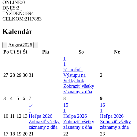
ONLINE:
0
DNES:
2
TÝŽDEŇ:
1894
CELKOM:
2117883
Kalendár
August
2026
Po
Ut
St
Št
Pia
So
Ne
1
1
51. ročník
27
28
29
30
31
Výstupu na
2
Veľký bok
Zobraziť všetky
záznamy z dňa
3
4
5
6
7
8
9
14
15
16
1
1
1
10
11
12
13
Heľpa 2026
Heľpa 2026
Heľpa 2026
Zobraziť všetky
Zobraziť všetky
Zobraziť všetky
záznamy z dňa
záznamy z dňa
záznamy z dňa
17
18
19
20
21
22
23