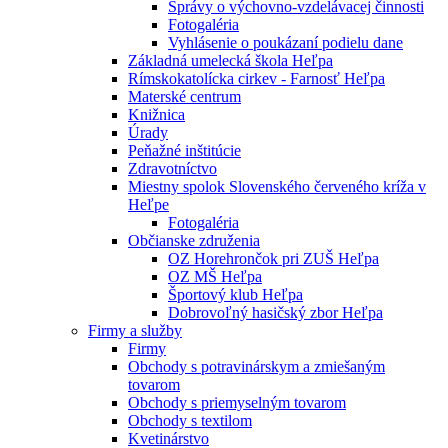
Správy o výchovno-vzdelávacej činnosti
Fotogaléria
Vyhlásenie o poukázaní podielu dane
Základná umelecká škola Heľpa
Rímskokatolícka cirkev - Farnosť Heľpa
Materské centrum
Knižnica
Úrady
Peňažné inštitúcie
Zdravotníctvo
Miestny spolok Slovenského červeného kríža v
Heľpe
Fotogaléria
Občianske združenia
OZ Horehrončok pri ZUŠ Heľpa
OZ MŠ Heľpa
Športový klub Heľpa
Dobrovoľný hasičský zbor Heľpa
Firmy a služby
Firmy
Obchody s potravinárskym a zmiešaným
tovarom
Obchody s priemyselným tovarom
Obchody s textilom
Kvetinárstvo