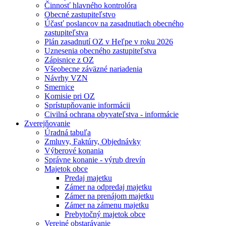
Činnosť hlavného kontrolóra
Obecné zastupiteľstvo
Účasť poslancov na zasadnutiach obecného
zastupiteľstva
Plán zasadnutí OZ v Heľpe v roku 2026
Uznesenia obecného zastupiteľstva
Zápisnice z OZ
Všeobecne záväzné nariadenia
Návrhy VZN
Smernice
Komisie pri OZ
Sprístupňovanie informácii
Civilná ochrana obyvateľstva - informácie
Zverejňovanie
Úradná tabuľa
Zmluvy, Faktúry, Objednávky
Výberové konania
Správne konanie - výrub drevín
Majetok obce
Predaj majetku
Zámer na odpredaj majetku
Zámer na prenájom majetku
Zámer na zámenu majetku
Prebytočný majetok obce
Verejné obstarávanie