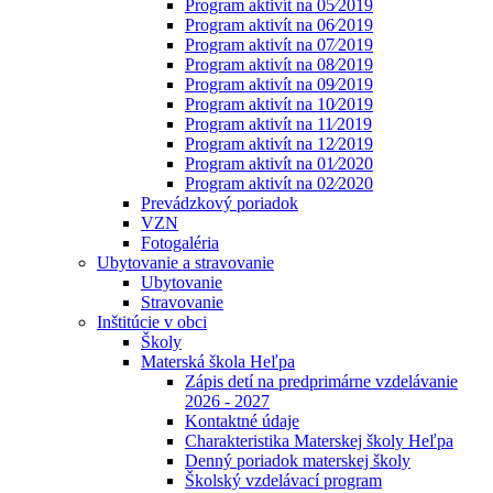
Program aktivít na 05⁄2019
Program aktivít na 06⁄2019
Program aktivít na 07⁄2019
Program aktivít na 08⁄2019
Program aktivít na 09⁄2019
Program aktivít na 10⁄2019
Program aktivít na 11⁄2019
Program aktivít na 12⁄2019
Program aktivít na 01⁄2020
Program aktivít na 02⁄2020
Prevádzkový poriadok
VZN
Fotogaléria
Ubytovanie a stravovanie
Ubytovanie
Stravovanie
Inštitúcie v obci
Školy
Materská škola Heľpa
Zápis detí na predprimárne vzdelávanie
2026 - 2027
Kontaktné údaje
Charakteristika Materskej školy Heľpa
Denný poriadok materskej školy
Školský vzdelávací program