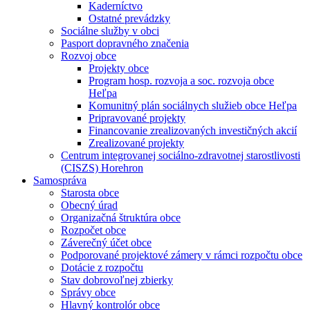
Kaderníctvo
Ostatné prevádzky
Sociálne služby v obci
Pasport dopravného značenia
Rozvoj obce
Projekty obce
Program hosp. rozvoja a soc. rozvoja obce
Heľpa
Komunitný plán sociálnych služieb obce Heľpa
Pripravované projekty
Financovanie zrealizovaných investičných akcií
Zrealizované projekty
Centrum integrovanej sociálno-zdravotnej starostlivosti
(CISZS) Horehron
Samospráva
Starosta obce
Obecný úrad
Organizačná štruktúra obce
Rozpočet obce
Záverečný účet obce
Podporované projektové zámery v rámci rozpočtu obce
Dotácie z rozpočtu
Stav dobrovoľnej zbierky
Správy obce
Hlavný kontrolór obce