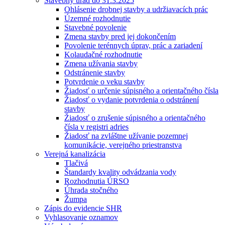
Stavebný úrad do 31.3.2025
Ohlásenie drobnej stavby a udržiavacích prác
Územné rozhodnutie
Stavebné povolenie
Zmena stavby pred jej dokončením
Povolenie terénnych úprav, prác a zariadení
Kolaudačné rozhodnutie
Zmena užívania stavby
Odstránenie stavby
Potvrdenie o veku stavby
Žiadosť o určenie súpisného a orientačného čísla
Žiadosť o vydanie potvrdenia o odstránení
stavby
Žiadosť o zrušenie súpisného a orientačného
čísla v registri adries
Žiadosť na zvláštne užívanie pozemnej
komunikácie, verejného priestranstva
Verejná kanalizácia
Tlačivá
Štandardy kvality odvádzania vody
Rozhodnutia ÚRSO
Úhrada stočného
Žumpa
Zápis do evidencie SHR
Vyhlasovanie oznamov