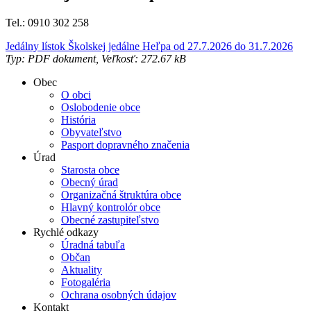
Tel.: 0910 302 258
Jedálny lístok Školskej jedálne Heľpa od 27.7.2026 do 31.7.2026
Typ: PDF dokument, Veľkosť: 272.67 kB
Obec
O obci
Oslobodenie obce
História
Obyvateľstvo
Pasport dopravného značenia
Úrad
Starosta obce
Obecný úrad
Organizačná štruktúra obce
Hlavný kontrolór obce
Obecné zastupiteľstvo
Rychlé odkazy
Úradná tabuľa
Občan
Aktuality
Fotogaléria
Ochrana osobných údajov
Kontakt