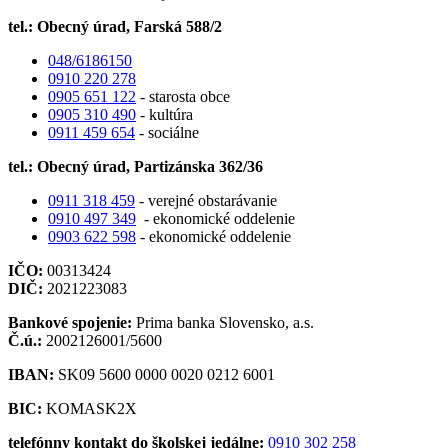
tel.: Obecný úrad, Farská 588/2
048/6186150
0910 220 278
0905 651 122
- starosta obce
0905 310 490
- kultúra
0911 459 654
- sociálne
tel.:
Obecný úrad, Partizánska 362/36
0911 318 459
- verejné obstarávanie
0910 497 349
- ekonomické oddelenie
0903 622 598
- ekonomické oddelenie
IČO:
00313424
DIČ:
2021223083
Bankové spojenie:
Prima banka Slovensko, a.s.
Č.ú.:
2002126001/5600
IBAN:
SK09 5600 0000 0020 0212 6001
BIC:
KOMASK2X
telefónny kontakt do školskej jedálne:
0910 302 258