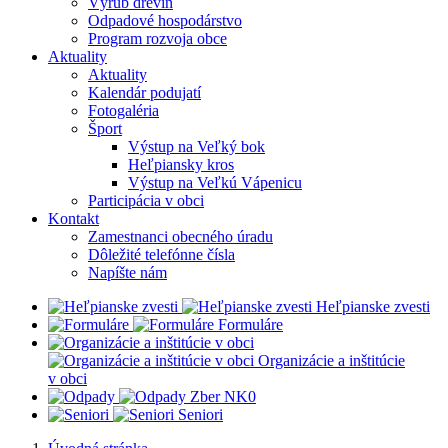
Výrub drevín
Odpadové hospodárstvo
Program rozvoja obce
Aktuality
Aktuality
Kalendár podujatí
Fotogaléria
Šport
Výstup na Veľký bok
Heľpiansky kros
Výstup na Veľkú Vápenicu
Participácia v obci
Kontakt
Zamestnanci obecného úradu
Dôležité telefónne čísla
Napíšte nám
Heľpianske zvesti
Formuláre
Organizácie a inštitúcie
v obci
Z
ber NK0
Seniori