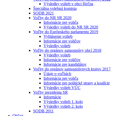
Výsledky volieb v obci Heľpa
Špeciálna volebná komisia
SODB 2021
Voľby do NR SR 2020
Informácie pre voliča
Výsledky volieb do NR SR 2020
Voľby do Európskeho parlamentu 2019
Vyhlásenie volieb
Informácie pre voličov
Výsledky volieb
Voľby do orgánov samosprávy obcí 2018
Výsledky volieb
Informácie pre voličov
Informácie pre kandidátov
Voľby do orgánov samosprávnych krajov 2017
Údaje o voľbách
Informácia pre voliča
Informácie pre politické strany a koalície
Výsledky volieb VÚC
Voľby prezidenta SR
Informácie
Výsledky volieb 1. kolo
Výsledky volieb 2. kolo
SODB 2011
Občan