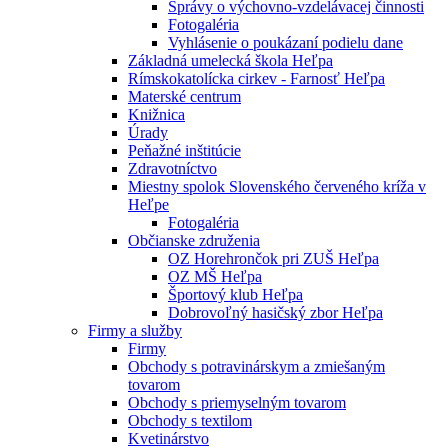
Správy o výchovno-vzdelávacej činnosti
Fotogaléria
Vyhlásenie o poukázaní podielu dane
Základná umelecká škola Heľpa
Rímskokatolícka cirkev - Farnosť Heľpa
Materské centrum
Knižnica
Úrady
Peňažné inštitúcie
Zdravotníctvo
Miestny spolok Slovenského červeného kríža v
Heľpe
Fotogaléria
Občianske združenia
OZ Horehrončok pri ZUŠ Heľpa
OZ MŠ Heľpa
Športový klub Heľpa
Dobrovoľný hasičský zbor Heľpa
Firmy a služby
Firmy
Obchody s potravinárskym a zmiešaným
tovarom
Obchody s priemyselným tovarom
Obchody s textilom
Kvetinárstvo