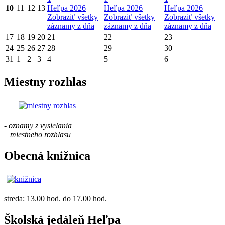
10
11
12
13
Heľpa 2026
Heľpa 2026
Heľpa 2026
Zobraziť všetky
Zobraziť všetky
Zobraziť všetky
záznamy z dňa
záznamy z dňa
záznamy z dňa
17
18
19
20
21
22
23
24
25
26
27
28
29
30
31
1
2
3
4
5
6
Miestny rozhlas
- oznamy z vysielania
miestneho rozhlasu
Obecná knižnica
streda: 13.00 hod. do 17.00 hod.
Školská jedáleň Heľpa