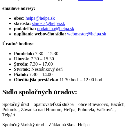
emailové adresy:
obec:
helpa@helpa.sk
starosta:
starosta@helpa.sk
podateľňa:
podatelna@helpa.sk
napĺňanie webového sídla:
webmaster@helpa.sk
Úradné hodiny:
Pondelok:
7.30 – 15.30
Utorok:
7.30 – 15.30
Streda:
7.30 – 17.00
Štvrtok:
Nestránkový deň
Piatok:
7.30 – 14.00
Obedňajšia prestávka:
11.30 hod. – 12.00 hod.
Sídlo spoločných úradov:
Spoločný úrad – opatrovateľská služba – obce Braväcovo, Bacúch,
Polomka, Závadka nad Hronom, Heľpa, Pohorelá, Vaľkovňa,
Telgárt
Spoločný školský úrad – Základná škola Heľpa