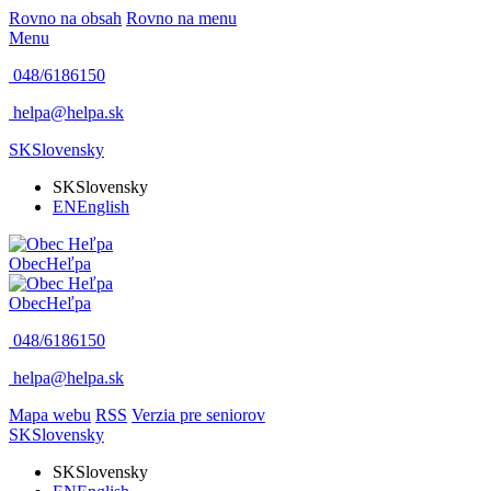
Rovno na obsah
Rovno na menu
Menu
048/6186150
helpa@helpa.sk
SK
Slovensky
SK
Slovensky
EN
English
Obec
Heľpa
Obec
Heľpa
048/6186150
helpa@helpa.sk
Mapa webu
RSS
Verzia pre seniorov
SK
Slovensky
SK
Slovensky