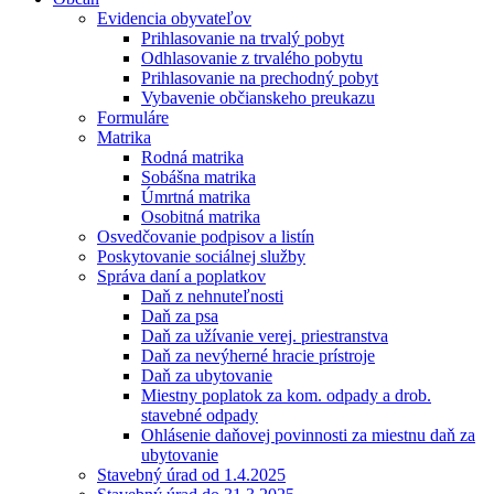
Evidencia obyvateľov
Prihlasovanie na trvalý pobyt
Odhlasovanie z trvalého pobytu
Prihlasovanie na prechodný pobyt
Vybavenie občianskeho preukazu
Formuláre
Matrika
Rodná matrika
Sobášna matrika
Úmrtná matrika
Osobitná matrika
Osvedčovanie podpisov a listín
Poskytovanie sociálnej služby
Správa daní a poplatkov
Daň z nehnuteľnosti
Daň za psa
Daň za užívanie verej. priestranstva
Daň za nevýherné hracie prístroje
Daň za ubytovanie
Miestny poplatok za kom. odpady a drob.
stavebné odpady
Ohlásenie daňovej povinnosti za miestnu daň za
ubytovanie
Stavebný úrad od 1.4.2025