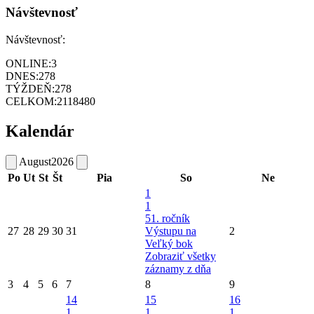
Návštevnosť
Návštevnosť:
ONLINE:
3
DNES:
278
TÝŽDEŇ:
278
CELKOM:
2118480
Kalendár
August
2026
Po
Ut
St
Št
Pia
So
Ne
1
1
51. ročník
27
28
29
30
31
Výstupu na
2
Veľký bok
Zobraziť všetky
záznamy z dňa
3
4
5
6
7
8
9
14
15
16
1
1
1