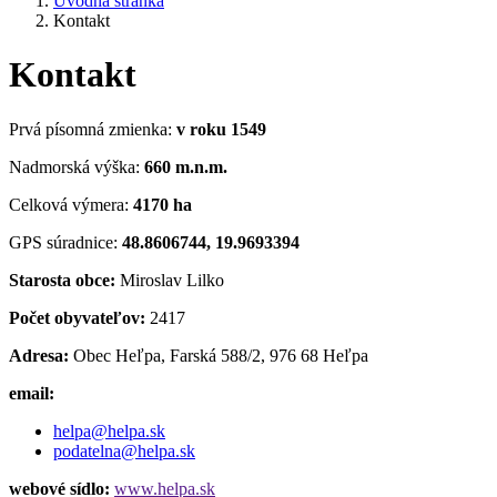
Úvodná stránka
Kontakt
Kontakt
Prvá písomná zmienka:
v roku 1549
Nadmorská výška:
660 m.n.m.
Celková výmera:
4170 ha
GPS súradnice:
48.8606744, 19.9693394
Starosta obce:
Miroslav Lilko
Počet obyvateľov:
2417
Adresa:
Obec Heľpa, Farská 588/2, 976 68 Heľpa
email:
helpa@helpa.sk
podatelna@helpa.sk
webové sídlo:
www.helpa.sk