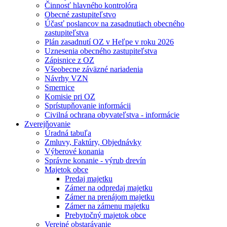
Činnosť hlavného kontrolóra
Obecné zastupiteľstvo
Účasť poslancov na zasadnutiach obecného
zastupiteľstva
Plán zasadnutí OZ v Heľpe v roku 2026
Uznesenia obecného zastupiteľstva
Zápisnice z OZ
Všeobecne záväzné nariadenia
Návrhy VZN
Smernice
Komisie pri OZ
Sprístupňovanie informácii
Civilná ochrana obyvateľstva - informácie
Zverejňovanie
Úradná tabuľa
Zmluvy, Faktúry, Objednávky
Výberové konania
Správne konanie - výrub drevín
Majetok obce
Predaj majetku
Zámer na odpredaj majetku
Zámer na prenájom majetku
Zámer na zámenu majetku
Prebytočný majetok obce
Verejné obstarávanie