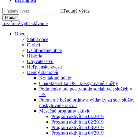
EN
English
Hľadaný výraz
Hľadať
rozšírené vyhľadávanie
Obec
Štatút obce
O obci
Oslobodenie obce
História
Obyvateľstvo
Heľpianske zvesti
Denný stacionár
Kontaktné údaje
Charakteristika DS - poskytované služby
Podmienky pre poskytnutie sociálnych služieb v
DS
Priemerné bežné príjmy a výdavky za soc. služby
poskytované obcou
Mesačné programy aktivít
Program aktivít na 01⁄2019
Program aktivít na 02⁄2019
Program aktivít na 03⁄2019
Program aktivít na 04⁄2019