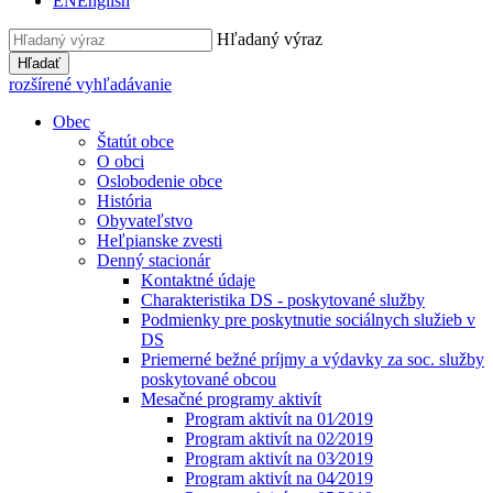
EN
English
Hľadaný výraz
Hľadať
rozšírené vyhľadávanie
Obec
Štatút obce
O obci
Oslobodenie obce
História
Obyvateľstvo
Heľpianske zvesti
Denný stacionár
Kontaktné údaje
Charakteristika DS - poskytované služby
Podmienky pre poskytnutie sociálnych služieb v
DS
Priemerné bežné príjmy a výdavky za soc. služby
poskytované obcou
Mesačné programy aktivít
Program aktivít na 01⁄2019
Program aktivít na 02⁄2019
Program aktivít na 03⁄2019
Program aktivít na 04⁄2019