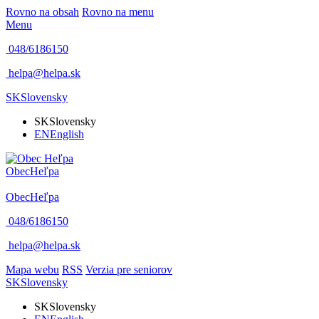
Rovno na obsah
Rovno na menu
Menu
048/6186150
helpa@helpa.sk
SK
Slovensky
SK
Slovensky
EN
English
Obec
Heľpa
Obec
Heľpa
048/6186150
helpa@helpa.sk
Mapa webu
RSS
Verzia pre seniorov
SK
Slovensky
SK
Slovensky