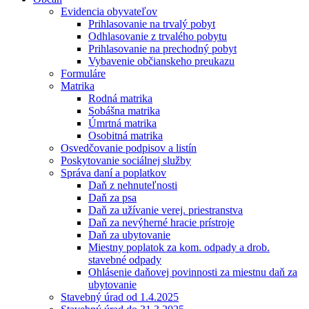
Evidencia obyvateľov
Prihlasovanie na trvalý pobyt
Odhlasovanie z trvalého pobytu
Prihlasovanie na prechodný pobyt
Vybavenie občianskeho preukazu
Formuláre
Matrika
Rodná matrika
Sobášna matrika
Úmrtná matrika
Osobitná matrika
Osvedčovanie podpisov a listín
Poskytovanie sociálnej služby
Správa daní a poplatkov
Daň z nehnuteľnosti
Daň za psa
Daň za užívanie verej. priestranstva
Daň za nevýherné hracie prístroje
Daň za ubytovanie
Miestny poplatok za kom. odpady a drob.
stavebné odpady
Ohlásenie daňovej povinnosti za miestnu daň za
ubytovanie
Stavebný úrad od 1.4.2025