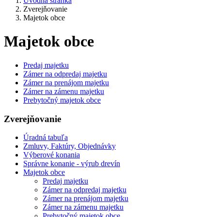
Úvodná stránka
Zverejňovanie
Majetok obce
Majetok obce
Predaj majetku
Zámer na odpredaj majetku
Zámer na prenájom majetku
Zámer na zámenu majetku
Prebytočný majetok obce
Zverejňovanie
Úradná tabuľa
Zmluvy, Faktúry, Objednávky
Výberové konania
Správne konanie - výrub drevín
Majetok obce
Predaj majetku
Zámer na odpredaj majetku
Zámer na prenájom majetku
Zámer na zámenu majetku
Prebytočný majetok obce