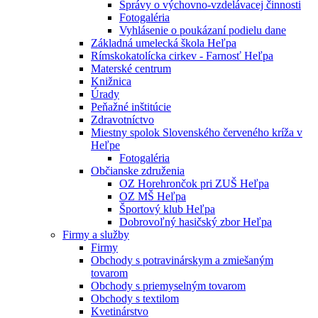
Správy o výchovno-vzdelávacej činnosti
Fotogaléria
Vyhlásenie o poukázaní podielu dane
Základná umelecká škola Heľpa
Rímskokatolícka cirkev - Farnosť Heľpa
Materské centrum
Knižnica
Úrady
Peňažné inštitúcie
Zdravotníctvo
Miestny spolok Slovenského červeného kríža v
Heľpe
Fotogaléria
Občianske združenia
OZ Horehrončok pri ZUŠ Heľpa
OZ MŠ Heľpa
Športový klub Heľpa
Dobrovoľný hasičský zbor Heľpa
Firmy a služby
Firmy
Obchody s potravinárskym a zmiešaným
tovarom
Obchody s priemyselným tovarom
Obchody s textilom
Kvetinárstvo