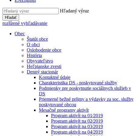
EN
English
Hľadaný výraz
Hľadať
rozšírené vyhľadávanie
Obec
Štatút obce
O obci
Oslobodenie obce
História
Obyvateľstvo
Heľpianske zvesti
Denný stacionár
Kontaktné údaje
Charakteristika DS - poskytované služby
Podmienky pre poskytnutie sociálnych služieb v
DS
Priemerné bežné príjmy a výdavky za soc. služby
poskytované obcou
Mesačné programy aktivít
Program aktivít na 01⁄2019
Program aktivít na 02⁄2019
Program aktivít na 03⁄2019
Program aktivít na 04⁄2019