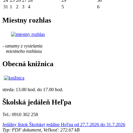
24
25
26
27
28
29
30
31
1
2
3
4
5
6
Miestny rozhlas
- oznamy z vysielania
miestneho rozhlasu
Obecná knižnica
streda: 13.00 hod. do 17.00 hod.
Školská jedáleň Heľpa
Tel.: 0910 302 258
Jedálny lístok Školskej jedálne Heľpa od 27.7.2026 do 31.7.2026
Typ: PDF dokument, Veľkosť: 272.67 kB