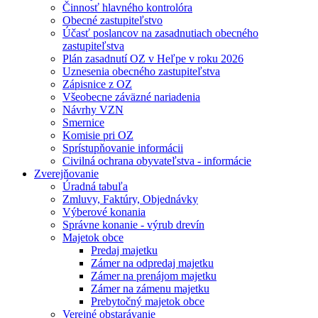
Činnosť hlavného kontrolóra
Obecné zastupiteľstvo
Účasť poslancov na zasadnutiach obecného
zastupiteľstva
Plán zasadnutí OZ v Heľpe v roku 2026
Uznesenia obecného zastupiteľstva
Zápisnice z OZ
Všeobecne záväzné nariadenia
Návrhy VZN
Smernice
Komisie pri OZ
Sprístupňovanie informácii
Civilná ochrana obyvateľstva - informácie
Zverejňovanie
Úradná tabuľa
Zmluvy, Faktúry, Objednávky
Výberové konania
Správne konanie - výrub drevín
Majetok obce
Predaj majetku
Zámer na odpredaj majetku
Zámer na prenájom majetku
Zámer na zámenu majetku
Prebytočný majetok obce
Verejné obstarávanie