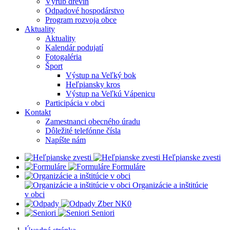
Výrub drevín
Odpadové hospodárstvo
Program rozvoja obce
Aktuality
Aktuality
Kalendár podujatí
Fotogaléria
Šport
Výstup na Veľký bok
Heľpiansky kros
Výstup na Veľkú Vápenicu
Participácia v obci
Kontakt
Zamestnanci obecného úradu
Dôležité telefónne čísla
Napíšte nám
Heľpianske zvesti
Formuláre
Organizácie a inštitúcie
v obci
Z
ber NK0
Seniori