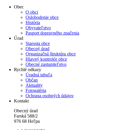
Obec
O obci
Oslobodenie obce
História
Obyvateľstvo
Pasport dopravného značenia
Úrad
Starosta obce
Obecný úrad
Organizačná štruktúra obce
Hlavný kontrolór obce
Obecné zastupiteľstvo
Rychlé odkazy
Úradná tabuľa
Občan
Aktuality
Fotogaléria
Ochrana osobných údajov
Kontakt
Obecný úrad
Farská 588/2
976 68 Heľpa