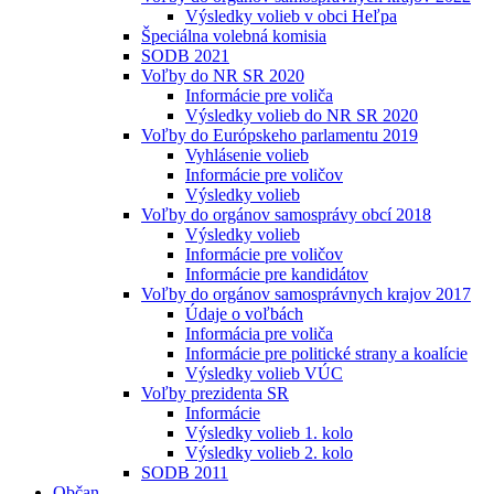
Výsledky volieb v obci Heľpa
Špeciálna volebná komisia
SODB 2021
Voľby do NR SR 2020
Informácie pre voliča
Výsledky volieb do NR SR 2020
Voľby do Európskeho parlamentu 2019
Vyhlásenie volieb
Informácie pre voličov
Výsledky volieb
Voľby do orgánov samosprávy obcí 2018
Výsledky volieb
Informácie pre voličov
Informácie pre kandidátov
Voľby do orgánov samosprávnych krajov 2017
Údaje o voľbách
Informácia pre voliča
Informácie pre politické strany a koalície
Výsledky volieb VÚC
Voľby prezidenta SR
Informácie
Výsledky volieb 1. kolo
Výsledky volieb 2. kolo
SODB 2011
Občan