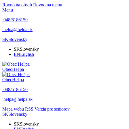
Rovno na obsah
Rovno na menu
Menu
048/6186150
helpa@helpa.sk
SK
Slovensky
SK
Slovensky
EN
English
Obec
Heľpa
Obec
Heľpa
048/6186150
helpa@helpa.sk
Mapa webu
RSS
Verzia pre seniorov
SK
Slovensky
SK
Slovensky