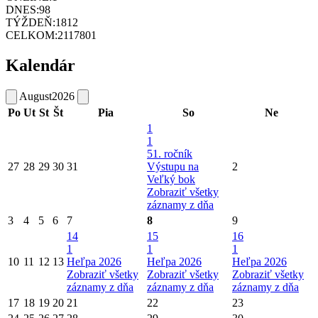
DNES:
98
TÝŽDEŇ:
1812
CELKOM:
2117801
Kalendár
August
2026
Po
Ut
St
Št
Pia
So
Ne
1
1
51. ročník
27
28
29
30
31
Výstupu na
2
Veľký bok
Zobraziť všetky
záznamy z dňa
3
4
5
6
7
8
9
14
15
16
1
1
1
10
11
12
13
Heľpa 2026
Heľpa 2026
Heľpa 2026
Zobraziť všetky
Zobraziť všetky
Zobraziť všetky
záznamy z dňa
záznamy z dňa
záznamy z dňa
17
18
19
20
21
22
23