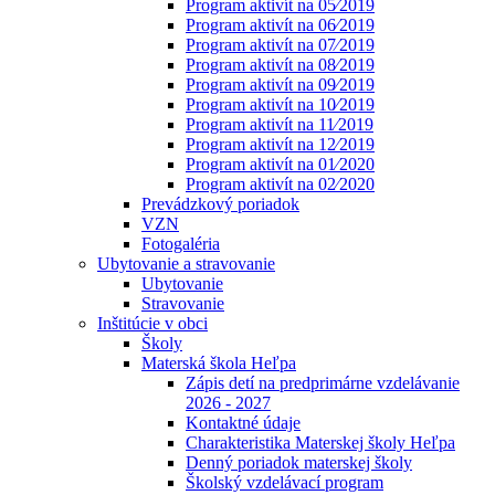
Program aktivít na 05⁄2019
Program aktivít na 06⁄2019
Program aktivít na 07⁄2019
Program aktivít na 08⁄2019
Program aktivít na 09⁄2019
Program aktivít na 10⁄2019
Program aktivít na 11⁄2019
Program aktivít na 12⁄2019
Program aktivít na 01⁄2020
Program aktivít na 02⁄2020
Prevádzkový poriadok
VZN
Fotogaléria
Ubytovanie a stravovanie
Ubytovanie
Stravovanie
Inštitúcie v obci
Školy
Materská škola Heľpa
Zápis detí na predprimárne vzdelávanie
2026 - 2027
Kontaktné údaje
Charakteristika Materskej školy Heľpa
Denný poriadok materskej školy
Školský vzdelávací program