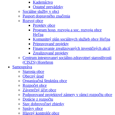
Kaderníctvo
Ostatné prevádzky
Sociálne služby v obci
Pasport dopravného značenia
Rozvoj obce
Projekty obce
Program hosp. rozvoja a soc. rozvoja obce
Heľpa
Komunitný plán sociálnych služieb obce Heľpa
Pripravované projekty
Financovanie zrealizovaných investičných akcií
Zrealizované projekty
Centrum integrovanej sociálno-zdravotnej starostlivosti
(CISZS) Horehron
Samospráva
Starosta obce
Obecný úrad
Organizačná štruktúra obce
Rozpočet obce
Záverečný účet obce
Podporované projektové zámery v rámci rozpočtu obce
Dotácie z rozpočtu
Stav dobrovoľnej zbierky
Správy obce
Hlavný kontrolór obce