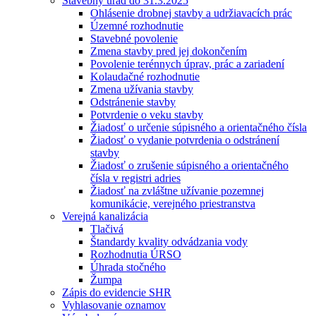
Stavebný úrad do 31.3.2025
Ohlásenie drobnej stavby a udržiavacích prác
Územné rozhodnutie
Stavebné povolenie
Zmena stavby pred jej dokončením
Povolenie terénnych úprav, prác a zariadení
Kolaudačné rozhodnutie
Zmena užívania stavby
Odstránenie stavby
Potvrdenie o veku stavby
Žiadosť o určenie súpisného a orientačného čísla
Žiadosť o vydanie potvrdenia o odstránení
stavby
Žiadosť o zrušenie súpisného a orientačného
čísla v registri adries
Žiadosť na zvláštne užívanie pozemnej
komunikácie, verejného priestranstva
Verejná kanalizácia
Tlačivá
Štandardy kvality odvádzania vody
Rozhodnutia ÚRSO
Úhrada stočného
Žumpa
Zápis do evidencie SHR
Vyhlasovanie oznamov