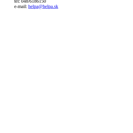
tel: 048/6186150
e-mail:
helpa@helpa.sk