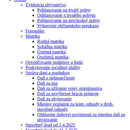
Evidencia obyvateľov
Prihlasovanie na trvalý pobyt
Odhlasovanie z trvalého pobytu
Prihlasovanie na prechodný pobyt
Vybavenie občianskeho preukazu
Formuláre
Matrika
Rodná matrika
Sobášna matrika
Úmrtná matrika
Osobitná matrika
Osvedčovanie podpisov a listín
Poskytovanie sociálnej služby
Správa daní a poplatkov
Daň z nehnuteľnosti
Daň za psa
Daň za užívanie verej. priestranstva
Daň za nevýherné hracie prístroje
Daň za ubytovanie
Miestny poplatok za kom. odpady a drob.
stavebné odpady
Ohlásenie daňovej povinnosti za miestnu daň za
ubytovanie
Stavebný úrad od 1.4.2025