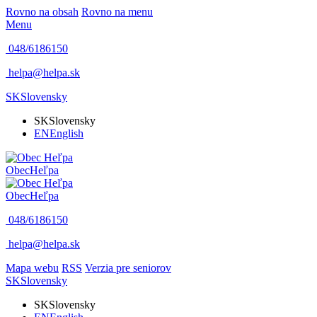
Rovno na obsah
Rovno na menu
Menu
048/6186150
helpa@helpa.sk
SK
Slovensky
SK
Slovensky
EN
English
Obec
Heľpa
Obec
Heľpa
048/6186150
helpa@helpa.sk
Mapa webu
RSS
Verzia pre seniorov
SK
Slovensky
SK
Slovensky