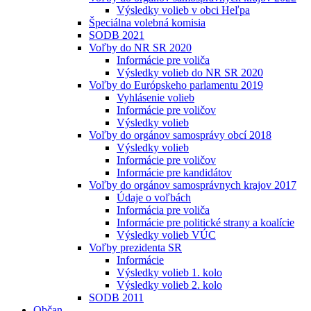
Výsledky volieb v obci Heľpa
Špeciálna volebná komisia
SODB 2021
Voľby do NR SR 2020
Informácie pre voliča
Výsledky volieb do NR SR 2020
Voľby do Európskeho parlamentu 2019
Vyhlásenie volieb
Informácie pre voličov
Výsledky volieb
Voľby do orgánov samosprávy obcí 2018
Výsledky volieb
Informácie pre voličov
Informácie pre kandidátov
Voľby do orgánov samosprávnych krajov 2017
Údaje o voľbách
Informácia pre voliča
Informácie pre politické strany a koalície
Výsledky volieb VÚC
Voľby prezidenta SR
Informácie
Výsledky volieb 1. kolo
Výsledky volieb 2. kolo
SODB 2011
Občan