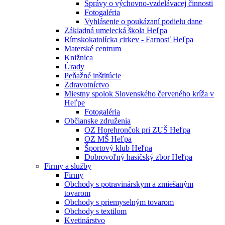
Správy o výchovno-vzdelávacej činnosti
Fotogaléria
Vyhlásenie o poukázaní podielu dane
Základná umelecká škola Heľpa
Rímskokatolícka cirkev - Farnosť Heľpa
Materské centrum
Knižnica
Úrady
Peňažné inštitúcie
Zdravotníctvo
Miestny spolok Slovenského červeného kríža v
Heľpe
Fotogaléria
Občianske združenia
OZ Horehrončok pri ZUŠ Heľpa
OZ MŠ Heľpa
Športový klub Heľpa
Dobrovoľný hasičský zbor Heľpa
Firmy a služby
Firmy
Obchody s potravinárskym a zmiešaným
tovarom
Obchody s priemyselným tovarom
Obchody s textilom
Kvetinárstvo