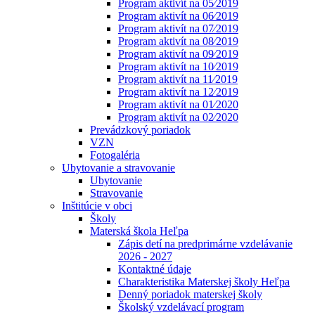
Program aktivít na 05⁄2019
Program aktivít na 06⁄2019
Program aktivít na 07⁄2019
Program aktivít na 08⁄2019
Program aktivít na 09⁄2019
Program aktivít na 10⁄2019
Program aktivít na 11⁄2019
Program aktivít na 12⁄2019
Program aktivít na 01⁄2020
Program aktivít na 02⁄2020
Prevádzkový poriadok
VZN
Fotogaléria
Ubytovanie a stravovanie
Ubytovanie
Stravovanie
Inštitúcie v obci
Školy
Materská škola Heľpa
Zápis detí na predprimárne vzdelávanie
2026 - 2027
Kontaktné údaje
Charakteristika Materskej školy Heľpa
Denný poriadok materskej školy
Školský vzdelávací program