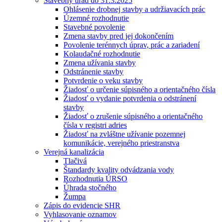
Stavebný úrad do 31.3.2025
Ohlásenie drobnej stavby a udržiavacích prác
Územné rozhodnutie
Stavebné povolenie
Zmena stavby pred jej dokončením
Povolenie terénnych úprav, prác a zariadení
Kolaudačné rozhodnutie
Zmena užívania stavby
Odstránenie stavby
Potvrdenie o veku stavby
Žiadosť o určenie súpisného a orientačného čísla
Žiadosť o vydanie potvrdenia o odstránení
stavby
Žiadosť o zrušenie súpisného a orientačného
čísla v registri adries
Žiadosť na zvláštne užívanie pozemnej
komunikácie, verejného priestranstva
Verejná kanalizácia
Tlačivá
Štandardy kvality odvádzania vody
Rozhodnutia ÚRSO
Úhrada stočného
Žumpa
Zápis do evidencie SHR
Vyhlasovanie oznamov