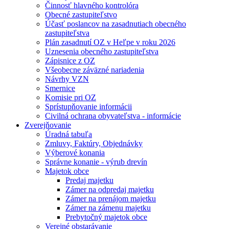
Činnosť hlavného kontrolóra
Obecné zastupiteľstvo
Účasť poslancov na zasadnutiach obecného
zastupiteľstva
Plán zasadnutí OZ v Heľpe v roku 2026
Uznesenia obecného zastupiteľstva
Zápisnice z OZ
Všeobecne záväzné nariadenia
Návrhy VZN
Smernice
Komisie pri OZ
Sprístupňovanie informácii
Civilná ochrana obyvateľstva - informácie
Zverejňovanie
Úradná tabuľa
Zmluvy, Faktúry, Objednávky
Výberové konania
Správne konanie - výrub drevín
Majetok obce
Predaj majetku
Zámer na odpredaj majetku
Zámer na prenájom majetku
Zámer na zámenu majetku
Prebytočný majetok obce
Verejné obstarávanie