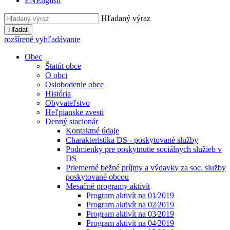
EN
English
Hľadaný výraz
Hľadať
rozšírené vyhľadávanie
Obec
Štatút obce
O obci
Oslobodenie obce
História
Obyvateľstvo
Heľpianske zvesti
Denný stacionár
Kontaktné údaje
Charakteristika DS - poskytované služby
Podmienky pre poskytnutie sociálnych služieb v
DS
Priemerné bežné príjmy a výdavky za soc. služby
poskytované obcou
Mesačné programy aktivít
Program aktivít na 01⁄2019
Program aktivít na 02⁄2019
Program aktivít na 03⁄2019
Program aktivít na 04⁄2019