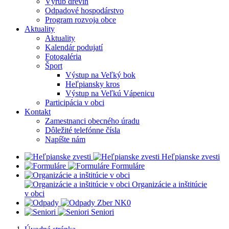
Výrub drevín
Odpadové hospodárstvo
Program rozvoja obce
Aktuality
Aktuality
Kalendár podujatí
Fotogaléria
Šport
Výstup na Veľký bok
Heľpiansky kros
Výstup na Veľkú Vápenicu
Participácia v obci
Kontakt
Zamestnanci obecného úradu
Dôležité telefónne čísla
Napíšte nám
Heľpianske zvesti
Formuláre
Organizácie a inštitúcie
v obci
Z
ber NK0
Seniori