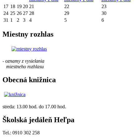
17
18
19
20
21
22
23
24
25
26
27
28
29
30
31
1
2
3
4
5
6
Miestny rozhlas
- oznamy z vysielania
miestneho rozhlasu
Obecná knižnica
streda: 13.00 hod. do 17.00 hod.
Školská jedáleň Heľpa
Tel.: 0910 302 258