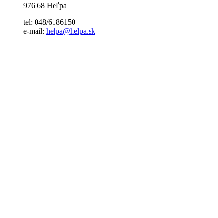
976 68 Heľpa
tel: 048/6186150
e-mail:
helpa@helpa.sk