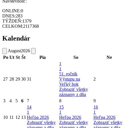
Návštevnosť:
ONLINE:
0
DNES:
283
TÝŽDEŇ:
1379
CELKOM:
2117368
Kalendár
August
2026
Po
Ut
St
Št
Pia
So
Ne
1
1
51. ročník
27
28
29
30
31
Výstupu na
2
Veľký bok
Zobraziť všetky
záznamy z dňa
3
4
5
6
7
8
9
14
15
16
1
1
1
10
11
12
13
Heľpa 2026
Heľpa 2026
Heľpa 2026
Zobraziť všetky
Zobraziť všetky
Zobraziť všetky
záznamy z dňa
záznamy z dňa
záznamy z dňa