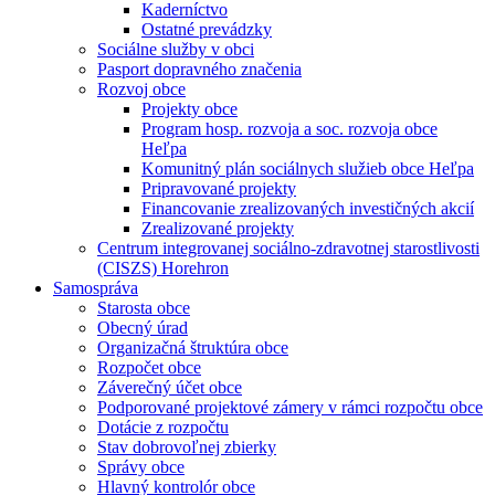
Kaderníctvo
Ostatné prevádzky
Sociálne služby v obci
Pasport dopravného značenia
Rozvoj obce
Projekty obce
Program hosp. rozvoja a soc. rozvoja obce
Heľpa
Komunitný plán sociálnych služieb obce Heľpa
Pripravované projekty
Financovanie zrealizovaných investičných akcií
Zrealizované projekty
Centrum integrovanej sociálno-zdravotnej starostlivosti
(CISZS) Horehron
Samospráva
Starosta obce
Obecný úrad
Organizačná štruktúra obce
Rozpočet obce
Záverečný účet obce
Podporované projektové zámery v rámci rozpočtu obce
Dotácie z rozpočtu
Stav dobrovoľnej zbierky
Správy obce
Hlavný kontrolór obce