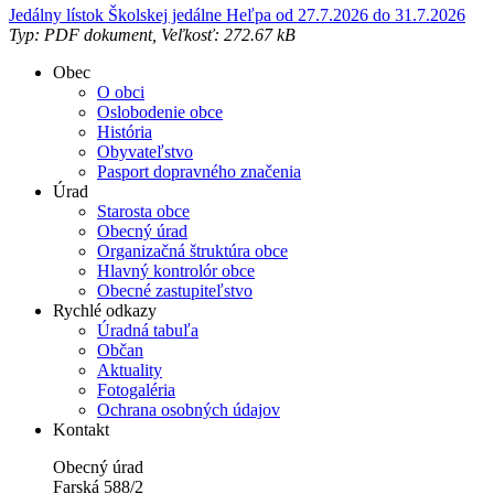
Jedálny lístok Školskej jedálne Heľpa od 27.7.2026 do 31.7.2026
Typ: PDF dokument, Veľkosť: 272.67 kB
Obec
O obci
Oslobodenie obce
História
Obyvateľstvo
Pasport dopravného značenia
Úrad
Starosta obce
Obecný úrad
Organizačná štruktúra obce
Hlavný kontrolór obce
Obecné zastupiteľstvo
Rychlé odkazy
Úradná tabuľa
Občan
Aktuality
Fotogaléria
Ochrana osobných údajov
Kontakt
Obecný úrad
Farská 588/2