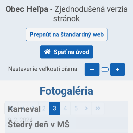
Obec Heľpa
- Zjednodušená verzia
stránok
Prepnúť na štandardný web
Späť na úvod
Nastavenie veľkosti písma
—
+
Fotogaléria
Karneval
1
2
3
4
5
9. 2. 2024
Štedrý deň v MŠ
Zobrazené
61
-
90
z 152