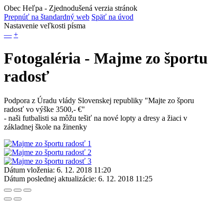
Obec Heľpa
- Zjednodušená verzia stránok
Prepnúť na štandardný web
Späť na úvod
Nastavenie veľkosti písma
—
+
Fotogaléria - Majme zo športu
radosť
Podpora z Úradu vlády Slovenskej republiky "Majte zo šporu
radosť vo výške 3500,- €"
- naši futbalisti sa môžu tešiť na nové lopty a dresy a žiaci v
základnej škole na žinenky
Dátum vloženia:
6. 12. 2018 11:20
Dátum poslednej aktualizácie:
6. 12. 2018 11:25