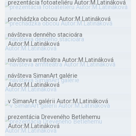
prezentácia fotoateliéru Autor:M.Latináková
prechádzka obcou Autor:M.Latináková
návšteva denného stacioára
Autor:M.Latináková
návšteva amfiteátra Autor:M.Latináková
návšteva SimanArt galérie
Autor:M.Latináková
v SimanArt galérii Autor:M.Latináková
prezentácia Dreveného Betlehemu
Autor:M.Latináková