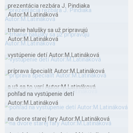
prezentácia rezbára J. Pindiaka
Autor:M.Latináková
trhanie halušky sa už pripravujú
Autor:M.Latináková
vystúpenie detí Autor:M.Latináková
príprava špecialít Autor:M.Latináková
a už sa to varí Autor:M.Latináková
pohľad na vystúpenie detí
Autor:M.Latináková
na dvore starej fary Autor:M.Latináková