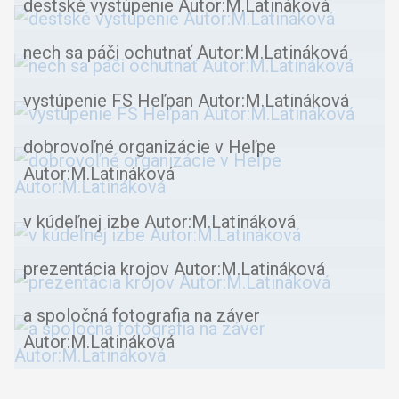
destské vystúpenie Autor:M.Latináková
nech sa páči ochutnať Autor:M.Latináková
vystúpenie FS Heľpan Autor:M.Latináková
dobrovoľné organizácie v Heľpe
Autor:M.Latináková
v kúdeľnej izbe Autor:M.Latináková
prezentácia krojov Autor:M.Latináková
a spoločná fotografia na záver
Autor:M.Latináková