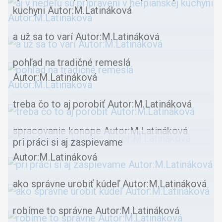
kuchyni Autor:M.Latináková
a už sa to varí Autor:M.Latináková
pohľad na tradičné remeslá
Autor:M.Latináková
treba čo to aj porobiť Autor:M.Latináková
spracovanie konope Autor:M.Latináková
pri práci si aj zaspievame
Autor:M.Latináková
ako správne urobiť kúdeľ Autor:M.Latináková
robíme to správne Autor:M.Latináková