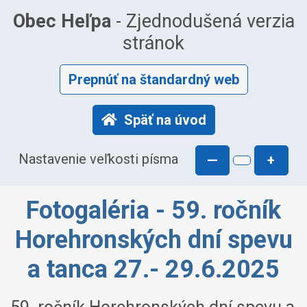
Obec Heľpa
- Zjednodušená verzia
stránok
Prepnúť na štandardný web
Späť na úvod
Nastavenie veľkosti písma
—
+
Fotogaléria - 59. ročník
Horehronských dní spevu
a tanca 27.- 29.6.2025