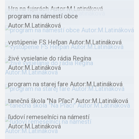
Hra na fujarách Autor:M.Latináková
program na námestí obce
Autor:M.Latináková
vystúpenie FS Heľpan Autor:M.Latináková
živé vysielanie do rádia Regína
Autor:M.Latináková
program na starej fare Autor:M.Latináková
tanečná škola "Na Pľaci" Autor:M.Latináková
ľudoví remeselníci na námestí
Autor:M.Latináková