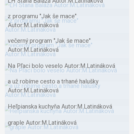
ĽH Stana Baláža Autor:M.Latináková
z programu "Jak še mace"
Autor:M.Latináková
večerný program "Jak še mace"
Autor:M.Latináková
Na Pľaci bolo veselo Autor:M.Latináková
a už robíme cesto a trhané halušky
Autor:M.Latináková
Heľpianska kuchyňa Autor:M.Latináková
graple Autor:M.Latináková