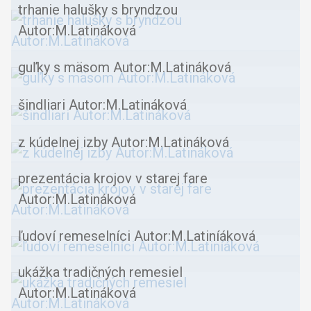
trhanie halušky s bryndzou
Autor:M.Latináková
guľky s mäsom Autor:M.Latináková
šindliari Autor:M.Latináková
z kúdelnej izby Autor:M.Latináková
prezentácia krojov v starej fare
Autor:M.Latináková
ľudoví remeselníci Autor:M.Latiníáková
ukážka tradičných remesiel
Autor:M.Latináková