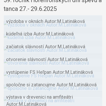
59. ročník Horehronských dní spevu a
tanca 27.- 29.6.2025
výzdoba v oknách Autor:M.Latináková
kúdeľná izba Autor:M.Latináková
začiatok slávností Autor:M.Latináková
otvorenie slávností Autor:M.Latináková
vystúpenie FS Heľpan Autor:M.Latináková
spoločne si zatancujme Autor:M.Latináková
výstava v drevenici na amfiteátri
Autor:M.Latináková