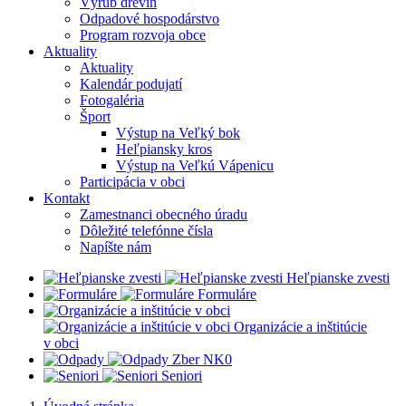
Výrub drevín
Odpadové hospodárstvo
Program rozvoja obce
Aktuality
Aktuality
Kalendár podujatí
Fotogaléria
Šport
Výstup na Veľký bok
Heľpiansky kros
Výstup na Veľkú Vápenicu
Participácia v obci
Kontakt
Zamestnanci obecného úradu
Dôležité telefónne čísla
Napíšte nám
Heľpianske zvesti
Formuláre
Organizácie a inštitúcie
v obci
Z
ber NK0
Seniori