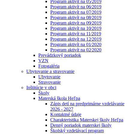
Program aktivít na 05⁄2019
Program aktivít na 06⁄2019
Program aktivít na 07⁄2019
Program aktivít na 08⁄2019
Program aktivít na 09⁄2019
Program aktivít na 10⁄2019
Program aktivít na 11⁄2019
Program aktivít na 12⁄2019
Program aktivít na 01⁄2020
Program aktivít na 02⁄2020
Prevádzkový poriadok
VZN
Fotogaléria
Ubytovanie a stravovanie
Ubytovanie
Stravovanie
Inštitúcie v obci
Školy
Materská škola Heľpa
Zápis detí na predprimárne vzdelávanie
2026 - 2027
Kontaktné údaje
Charakteristika Materskej školy Heľpa
Denný poriadok materskej školy
Školský vzdelávací program