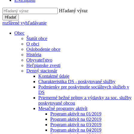
EN
English
Hľadaný výraz
Hľadať
rozšírené vyhľadávanie
Obec
Štatút obce
O obci
Oslobodenie obce
História
Obyvateľstvo
Heľpianske zvesti
Denný stacionár
Kontaktné údaje
Charakteristika DS - poskytované služby
Podmienky pre poskytnutie sociálnych služieb v
DS
Priemerné bežné príjmy a výdavky za soc. služby
poskytované obcou
Mesačné programy aktivít
Program aktivít na 01⁄2019
Program aktivít na 02⁄2019
Program aktivít na 03⁄2019
Program aktivít na 04⁄2019