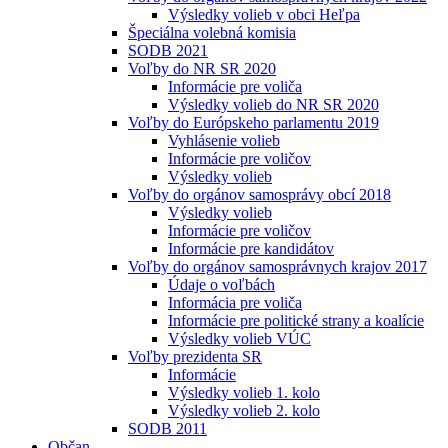
Výsledky volieb v obci Heľpa
Špeciálna volebná komisia
SODB 2021
Voľby do NR SR 2020
Informácie pre voliča
Výsledky volieb do NR SR 2020
Voľby do Európskeho parlamentu 2019
Vyhlásenie volieb
Informácie pre voličov
Výsledky volieb
Voľby do orgánov samosprávy obcí 2018
Výsledky volieb
Informácie pre voličov
Informácie pre kandidátov
Voľby do orgánov samosprávnych krajov 2017
Údaje o voľbách
Informácia pre voliča
Informácie pre politické strany a koalície
Výsledky volieb VÚC
Voľby prezidenta SR
Informácie
Výsledky volieb 1. kolo
Výsledky volieb 2. kolo
SODB 2011
Občan