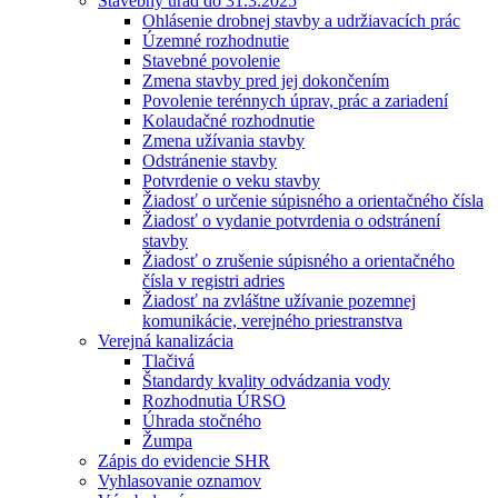
Stavebný úrad do 31.3.2025
Ohlásenie drobnej stavby a udržiavacích prác
Územné rozhodnutie
Stavebné povolenie
Zmena stavby pred jej dokončením
Povolenie terénnych úprav, prác a zariadení
Kolaudačné rozhodnutie
Zmena užívania stavby
Odstránenie stavby
Potvrdenie o veku stavby
Žiadosť o určenie súpisného a orientačného čísla
Žiadosť o vydanie potvrdenia o odstránení
stavby
Žiadosť o zrušenie súpisného a orientačného
čísla v registri adries
Žiadosť na zvláštne užívanie pozemnej
komunikácie, verejného priestranstva
Verejná kanalizácia
Tlačivá
Štandardy kvality odvádzania vody
Rozhodnutia ÚRSO
Úhrada stočného
Žumpa
Zápis do evidencie SHR
Vyhlasovanie oznamov