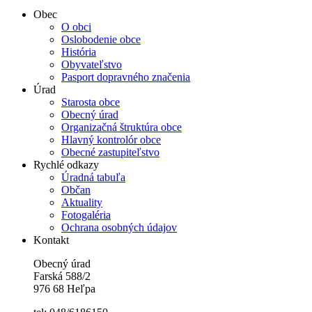
Obec
O obci
Oslobodenie obce
História
Obyvateľstvo
Pasport dopravného značenia
Úrad
Starosta obce
Obecný úrad
Organizačná štruktúra obce
Hlavný kontrolór obce
Obecné zastupiteľstvo
Rychlé odkazy
Úradná tabuľa
Občan
Aktuality
Fotogaléria
Ochrana osobných údajov
Kontakt
Obecný úrad
Farská 588/2
976 68 Heľpa