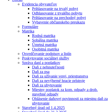
Evidencia obyvateľov
Prihlasovanie na trvalý pobyt
Odhlasovanie z trvalého pobytu
Prihlasovanie na prechodný pobyt
Vybavenie občianskeho preukazu
Formuláre
Matrika
Rodná matrika
Sobášna matrika
Úmrtná matrika
Osobitná matrika
Osvedčovanie podpisov a listín
Poskytovanie sociálnej služby
Správa daní a poplatkov
Daň z nehnuteľnosti
Daň za psa
Daň za užívanie verej. priestranstva
Daň za nevýherné hracie prístroje
Daň za ubytovanie
Miestny poplatok za kom. odpady a drob.
stavebné odpady
Ohlásenie daňovej povinnosti za miestnu daň za
ubytovanie
Stavebný úrad od 1.4.2025