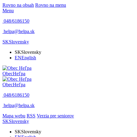
Rovno na obsah
Rovno na menu
Menu
048/6186150
helpa@helpa.sk
SK
Slovensky
SK
Slovensky
EN
English
Obec
Heľpa
Obec
Heľpa
048/6186150
helpa@helpa.sk
Mapa webu
RSS
Verzia pre seniorov
SK
Slovensky
SK
Slovensky