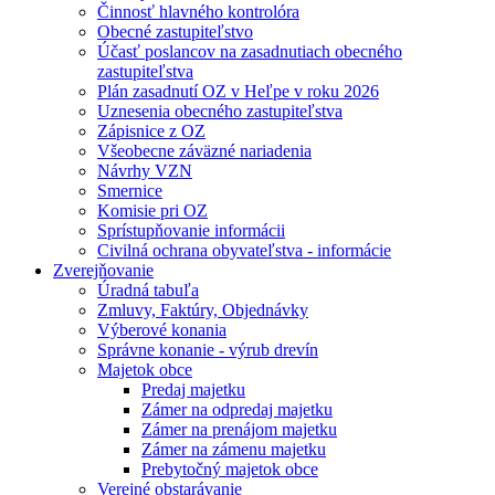
Činnosť hlavného kontrolóra
Obecné zastupiteľstvo
Účasť poslancov na zasadnutiach obecného
zastupiteľstva
Plán zasadnutí OZ v Heľpe v roku 2026
Uznesenia obecného zastupiteľstva
Zápisnice z OZ
Všeobecne záväzné nariadenia
Návrhy VZN
Smernice
Komisie pri OZ
Sprístupňovanie informácii
Civilná ochrana obyvateľstva - informácie
Zverejňovanie
Úradná tabuľa
Zmluvy, Faktúry, Objednávky
Výberové konania
Správne konanie - výrub drevín
Majetok obce
Predaj majetku
Zámer na odpredaj majetku
Zámer na prenájom majetku
Zámer na zámenu majetku
Prebytočný majetok obce
Verejné obstarávanie