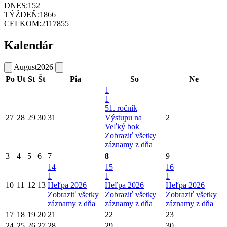
DNES:
152
TÝŽDEŇ:
1866
CELKOM:
2117855
Kalendár
August
2026
Po
Ut
St
Št
Pia
So
Ne
1
1
51. ročník
27
28
29
30
31
Výstupu na
2
Veľký bok
Zobraziť všetky
záznamy z dňa
3
4
5
6
7
8
9
14
15
16
1
1
1
10
11
12
13
Heľpa 2026
Heľpa 2026
Heľpa 2026
Zobraziť všetky
Zobraziť všetky
Zobraziť všetky
záznamy z dňa
záznamy z dňa
záznamy z dňa
17
18
19
20
21
22
23
24
25
26
27
28
29
30