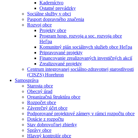
Kaderníctvo
Ostatné prevádzky
Sociálne služby v obci
Pasport dopravného značenia
Rozvoj obce
Projekty obce
Program hosp. rozvoja a soc. rozvoja obce
Heľpa
Komunitný plán sociálnych služieb obce Heľpa
Pripravované projekty
Financovanie zrealizovaných investičných akcií
Zrealizované projekty
Centrum integrovanej sociálno-zdravotnej starostlivosti
(CISZS) Horehron
Samospráva
Starosta obce
Obecný úrad
Organizačná štruktúra obce
Rozpočet obce
Záverečný účet obce
Podporované projektové zámery v rámci rozpočtu obce
Dotácie z rozpočtu
Stav dobrovoľnej zbierky
Správy obce
Hlavný kontrolór obce