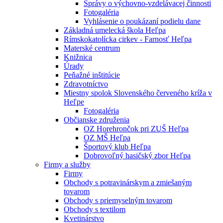
Správy o výchovno-vzdelávacej činnosti
Fotogaléria
Vyhlásenie o poukázaní podielu dane
Základná umelecká škola Heľpa
Rímskokatolícka cirkev - Farnosť Heľpa
Materské centrum
Knižnica
Úrady
Peňažné inštitúcie
Zdravotníctvo
Miestny spolok Slovenského červeného kríža v
Heľpe
Fotogaléria
Občianske združenia
OZ Horehrončok pri ZUŠ Heľpa
OZ MŠ Heľpa
Športový klub Heľpa
Dobrovoľný hasičský zbor Heľpa
Firmy a služby
Firmy
Obchody s potravinárskym a zmiešaným
tovarom
Obchody s priemyselným tovarom
Obchody s textilom
Kvetinárstvo