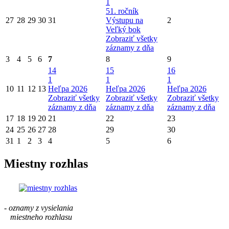
1
51. ročník
27
28
29
30
31
Výstupu na
2
Veľký bok
Zobraziť všetky
záznamy z dňa
3
4
5
6
7
8
9
14
15
16
1
1
1
10
11
12
13
Heľpa 2026
Heľpa 2026
Heľpa 2026
Zobraziť všetky
Zobraziť všetky
Zobraziť všetky
záznamy z dňa
záznamy z dňa
záznamy z dňa
17
18
19
20
21
22
23
24
25
26
27
28
29
30
31
1
2
3
4
5
6
Miestny rozhlas
- oznamy z vysielania
miestneho rozhlasu