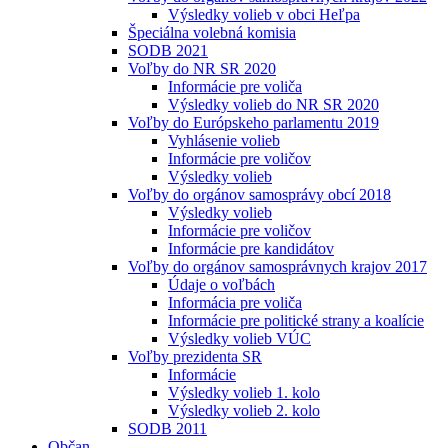
Výsledky volieb v obci Heľpa
Špeciálna volebná komisia
SODB 2021
Voľby do NR SR 2020
Informácie pre voliča
Výsledky volieb do NR SR 2020
Voľby do Európskeho parlamentu 2019
Vyhlásenie volieb
Informácie pre voličov
Výsledky volieb
Voľby do orgánov samosprávy obcí 2018
Výsledky volieb
Informácie pre voličov
Informácie pre kandidátov
Voľby do orgánov samosprávnych krajov 2017
Údaje o voľbách
Informácia pre voliča
Informácie pre politické strany a koalície
Výsledky volieb VÚC
Voľby prezidenta SR
Informácie
Výsledky volieb 1. kolo
Výsledky volieb 2. kolo
SODB 2011
Občan