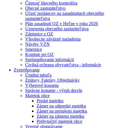
Činnosť hlavného kontrolóra
Obecné zastupiteľstvo
Účasť poslancov na zasadnutiach obecného
zastupiteľstva
Plán zasadnutí OZ v Heľpe v roku 2026
Uznesenia obecného zastupiteľstva
Zápisnice z OZ
Všeobecne záväzné nariadenia
Návrhy VZN
Smernice
Komisie pri OZ
Sprístupňovanie informácii
Civilná ochrana obyvateľstva - informácie
Zverejňovanie
Úradná tabuľa
Zmluvy, Faktúry, Objednávky
Výberové konania
Správne konanie - výrub drevín
Majetok obce
Predaj majetku
Zámer na odpredaj majetku
Zámer na prenájom majetku
Zámer na zámenu majetku
Prebytočný majetok obce
Verejné obstarávanie