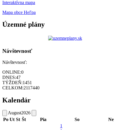
Interaktívna mapa
Mapa obce Heľpa
Územné plány
Návštevnosť
Návštevnosť:
ONLINE:
0
DNES:
47
TÝŽDEŇ:
1451
CELKOM:
2117440
Kalendár
August
2026
Po
Ut
St
Št
Pia
So
Ne
1