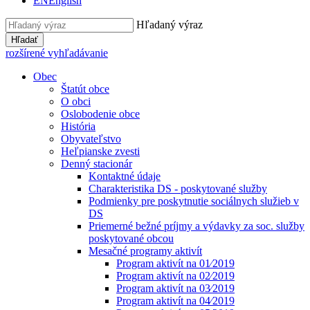
EN
English
Hľadaný výraz
Hľadať
rozšírené vyhľadávanie
Obec
Štatút obce
O obci
Oslobodenie obce
História
Obyvateľstvo
Heľpianske zvesti
Denný stacionár
Kontaktné údaje
Charakteristika DS - poskytované služby
Podmienky pre poskytnutie sociálnych služieb v
DS
Priemerné bežné príjmy a výdavky za soc. služby
poskytované obcou
Mesačné programy aktivít
Program aktivít na 01⁄2019
Program aktivít na 02⁄2019
Program aktivít na 03⁄2019
Program aktivít na 04⁄2019