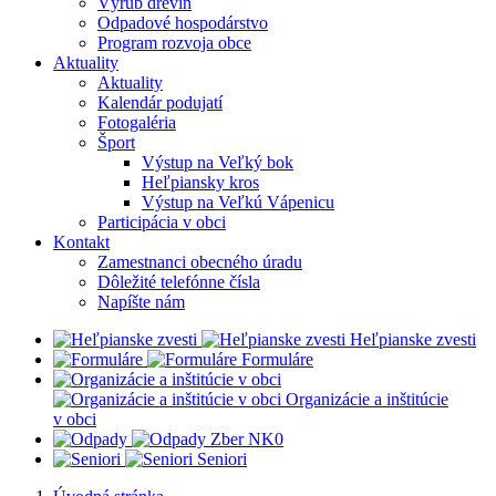
Výrub drevín
Odpadové hospodárstvo
Program rozvoja obce
Aktuality
Aktuality
Kalendár podujatí
Fotogaléria
Šport
Výstup na Veľký bok
Heľpiansky kros
Výstup na Veľkú Vápenicu
Participácia v obci
Kontakt
Zamestnanci obecného úradu
Dôležité telefónne čísla
Napíšte nám
Heľpianske zvesti
Formuláre
Organizácie a inštitúcie
v obci
Z
ber NK0
Seniori