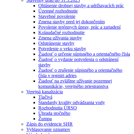
Stavebný úrad do 31.3.2025
Ohlásenie drobnej stavby a udržiavacích prác
Územné rozhodnutie
Stavebné povolenie
Zmena stavby pred jej dokončením
Povolenie terénnych úprav, prác a zariadení
Kolaudačné rozhodnutie
Zmena užívania stavby
Odstránenie stavby
Potvrdenie o veku stavby
Žiadosť o určenie súpisného a orientačného čísla
Žiadosť o vydanie potvrdenia o odstránení
stavby
Žiadosť o zrušenie súpisného a orientačného
čísla v registri adries
Žiadosť na zvláštne užívanie pozemnej
komunikácie, verejného priestranstva
Verejná kanalizácia
Tlačivá
Štandardy kvality odvádzania vody
Rozhodnutia ÚRSO
Úhrada stočného
Žumpa
Zápis do evidencie SHR
Vyhlasovanie oznamov