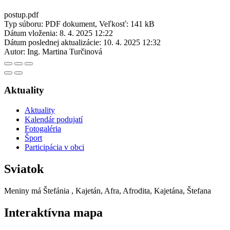
postup.pdf
Typ súboru: PDF dokument, Veľkosť: 141 kB
Dátum vloženia:
8. 4. 2025 12:22
Dátum poslednej aktualizácie:
10. 4. 2025 12:32
Autor:
Ing. Martina Turčinová
Aktuality
Aktuality
Kalendár podujatí
Fotogaléria
Šport
Participácia v obci
Sviatok
Meniny má
Štefánia
, Kajetán, Afra, Afrodita, Kajetána, Štefana
Interaktívna mapa