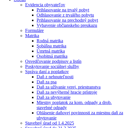
Evidencia obyvateľov
Prihlasovanie na trvalý pobyt
Odhlasovanie z trvalého pobytu
Prihlasovanie na prechodný pobyt
Vybavenie občianskeho preukazu
Formuláre
Matrika
Rodná matrika
Sobášna matrika
Úmrtná matrika
Osobitná matrika
Osvedčovanie podpisov a listín
Poskytovanie sociálnej služby
Správa daní a poplatkov
Daň z nehnuteľnosti
Daň za psa
Daň za užívanie verej. priestranstva
Daň za nevýherné hracie prístroje
Daň za ubytovanie
Miestny poplatok za kom. odpady a drob.
stavebné odpady
Ohlásenie daňovej povinnosti za miestnu daň za
ubytovanie
Stavebný úrad od 1.4.2025