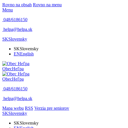
Rovno na obsah
Rovno na menu
Menu
048/6186150
helpa@helpa.sk
SK
Slovensky
SK
Slovensky
EN
English
Obec
Heľpa
Obec
Heľpa
048/6186150
helpa@helpa.sk
Mapa webu
RSS
Verzia pre seniorov
SK
Slovensky
SK
Slovensky