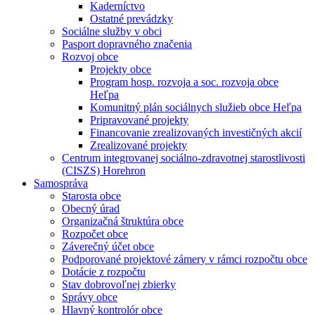
Kaderníctvo
Ostatné prevádzky
Sociálne služby v obci
Pasport dopravného značenia
Rozvoj obce
Projekty obce
Program hosp. rozvoja a soc. rozvoja obce
Heľpa
Komunitný plán sociálnych služieb obce Heľpa
Pripravované projekty
Financovanie zrealizovaných investičných akcií
Zrealizované projekty
Centrum integrovanej sociálno-zdravotnej starostlivosti
(CISZS) Horehron
Samospráva
Starosta obce
Obecný úrad
Organizačná štruktúra obce
Rozpočet obce
Záverečný účet obce
Podporované projektové zámery v rámci rozpočtu obce
Dotácie z rozpočtu
Stav dobrovoľnej zbierky
Správy obce
Hlavný kontrolór obce