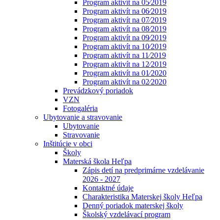
Program aktivít na 05⁄2019
Program aktivít na 06⁄2019
Program aktivít na 07⁄2019
Program aktivít na 08⁄2019
Program aktivít na 09⁄2019
Program aktivít na 10⁄2019
Program aktivít na 11⁄2019
Program aktivít na 12⁄2019
Program aktivít na 01⁄2020
Program aktivít na 02⁄2020
Prevádzkový poriadok
VZN
Fotogaléria
Ubytovanie a stravovanie
Ubytovanie
Stravovanie
Inštitúcie v obci
Školy
Materská škola Heľpa
Zápis detí na predprimárne vzdelávanie
2026 - 2027
Kontaktné údaje
Charakteristika Materskej školy Heľpa
Denný poriadok materskej školy
Školský vzdelávací program