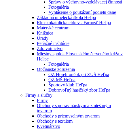
Správy o výchovno-vzdelávacej činnosti
Fotogaléria
Vyhlásenie o poukázaní podielu dane
Základná umelecká škola Heľpa
Rímskokatolícka cirkev - Farnosť Heľpa
Materské centrum
Knižnica
Úrady
Peňažné inštitúcie
Zdravotníctvo
Miestny spolok Slovenského červeného kríža v
Heľpe
Fotogaléria
Občianske združenia
OZ Horehrončok pri ZUŠ Heľpa
OZ MŠ Heľpa
Športový klub Heľpa
Dobrovoľný hasičský zbor Heľpa
Firmy a služby
Firmy
Obchody s potravinárskym a zmiešaným
tovarom
Obchody s priemyselným tovarom
Obchody s textilom
Kvetinárstvo